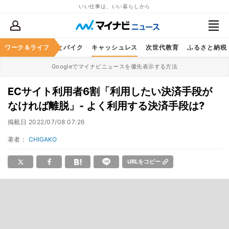
いい仕事は、いい暮らしから
ルメ
ワーク＆ライフ
レジャー
車とバイク
キャッシュレス
次世代教育
ふるさと納税
Googleでマイナビニュースを優先表示する方法
ECサイト利用者6割「利用したい決済手段が
なければ離脱」- よく利用する決済手段は?
掲載日
2022/07/08 07:26
著者：
CHIGAKO
URLをコピー