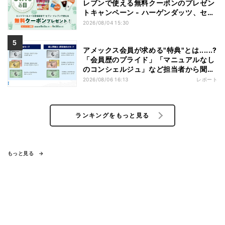
レブンで使える無料クーポンのプレゼン
トキャンペーン - ハーゲンダッツ、セブ
ンカフェなどが無料に
2026/08/04 15:30
アメックス会員が求める"特典"とは......?
「会員歴のプライド」「マニュアルなし
のコンシェルジュ」など担当者から聞い
た"裏話"も
2026/08/06 16:13
レポート
ランキングをもっと見る
もっと見る