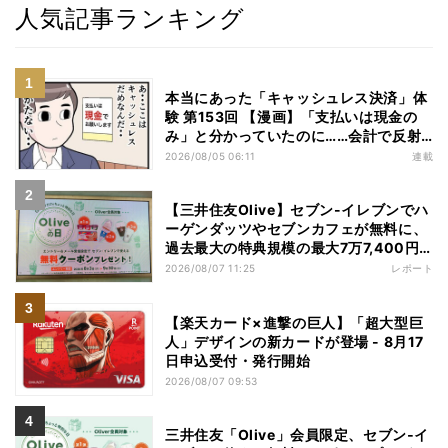
人気記事ランキング
本当にあった「キャッシュレス決済」体
験 第153回 【漫画】「支払いは現金の
み」と分かっていたのに……会計で反射
的に出してしまったものは
2026/08/05 06:11
連載
【三井住友Olive】セブン-イレブンでハ
ーゲンダッツやセブンカフェが無料に、
過去最大の特典規模の最大7万7,400円
相当がもらえるキャンペーンも - 夏休み
2026/08/07 11:25
レポート
の"酷暑出費"を応援
【楽天カード×進撃の巨人】「超大型巨
人」デザインの新カードが登場 - 8月17
日申込受付・発行開始
2026/08/07 09:53
三井住友「Olive」会員限定、セブン‐イ