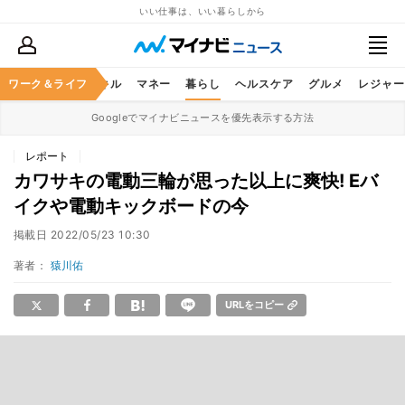
いい仕事は、いい暮らしから
ャリア
ワーク＆ライフ
ビジネススキル
マネー
暮らし
ヘルスケア
グルメ
レジャー
Googleでマイナビニュースを優先表示する方法
レポート
カワサキの電動三輪が思った以上に爽快! Eバ
イクや電動キックボードの今
掲載日
2022/05/23 10:30
著者：
猿川佑
URLをコピー