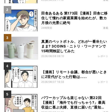
田舎あるある 第173回 【漫画】田舎に移
住して憧れの家庭菜園を始めたが、数カ
月後の光景に絶句
24時間前
連載
真夏のペットボトル、どれが一番冷たい
まま? 3COINS・ニトリ・ワークマンで
15時間検証してみた
2026/08/08 09:10
レポート
【漫画】リモート会議、都合が悪いとき
にZ世代がとった行動は......
2026/08/07 16:03
レポート
パワーカップルも楽じゃない 第22回
【漫画】「海外でも行っちゃう?」最高
収益に喜ぶ夫婦、直後に届いた“通知
書”で現実に戻された