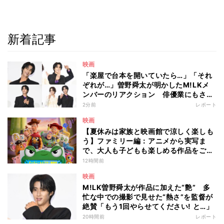
新着記事
映画
「楽屋で台本を開いていたら…」「それ
ぞれが…」曽野舜太が明かしたM!LKメ
ンバーのリアクション 俳優業にもさら
なる意欲
2分前
レポート
映画
【夏休みは家族と映画館で涼しく楽しも
う】ファミリー編：アニメから実写ま
で、大人も子どもも楽しめる作品をご紹
介 - 編集部が注目する最新映画5選
12時間前
映画
M!LK曽野舜太が作品に加えた“艶” 多
忙な中での撮影で見せた“熱さ”を監督が
絶賛「もう1回やらせてください! と…」
20時間前
レポート