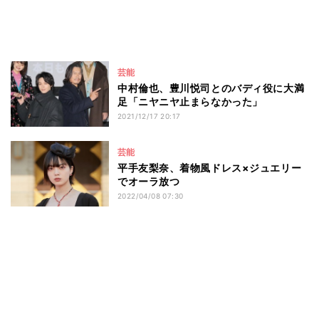
芸能
中村倫也、豊川悦司とのバディ役に大満
足「ニヤニヤ止まらなかった」
2021/12/17 20:17
芸能
平手友梨奈、着物風ドレス×ジュエリー
でオーラ放つ
2022/04/08 07:30