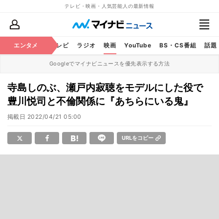
テレビ・映画・人気芸能人の最新情報
エンタメ
芸能
テレビ
ラジオ
映画
YouTube
BS・CS番組
話題
Googleでマイナビニュースを優先表示する方法
寺島しのぶ、瀬戸内寂聴をモデルにした役で
豊川悦司と不倫関係に『あちらにいる鬼』
掲載日
2022/04/21 05:00
URLをコピー