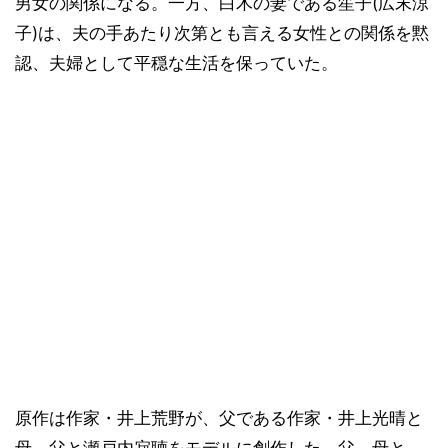
男女の関係になる。一方、白木の妻である笙子(広末涼
子)は、夫の手あたり次第とも言える女性との関係を黙
認、夫婦として平穏な生活を保っていた。
原作は作家・井上荒野が、父である作家・井上光晴と
母、父と瀬戸内寂聴をモデルに創作した。父、母と、