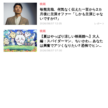
映画
毎熊克哉、何気なく伝えた一言から2カ
月後に主演オファー「しかも主演じゃな
いですか!?」
2026/08/07 12:05
レポート
映画
【夏はやっぱり涼しい映画館へ】大人
編：スパイダーマン、ちいかわ… あなた
は興奮でアツくなりたい? 恐怖でヒンヤ
リしたい? - 編集部が注目する最新映画5
2026/08/07 07:00
選