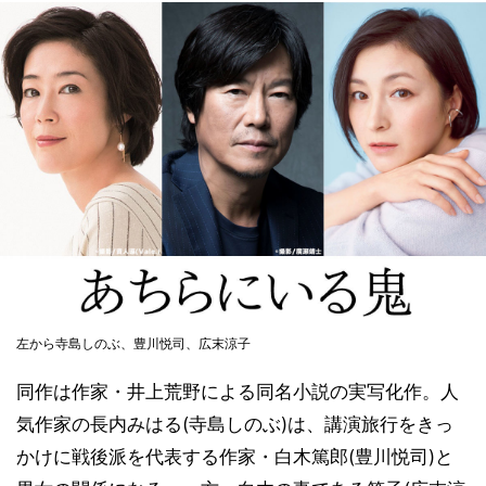
左から寺島しのぶ、豊川悦司、広末涼子
同作は作家・井上荒野による同名小説の実写化作。人
気作家の長内みはる(寺島しのぶ)は、講演旅行をきっ
かけに戦後派を代表する作家・白木篤郎(豊川悦司)と