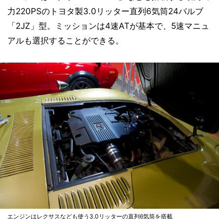
力220PSのトヨタ製3.0リッター直列6気筒24バルブ
「2JZ」型。ミッションは4速ATが基本で、5速マニュ
アルも選択することができる。
エンジンはレクサスなども使う3.0リッターの直列6気筒を搭載