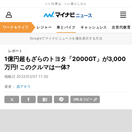
いい仕事は、いい暮らしから
ヘルスケア
ワーク＆ライフ
グルメ
レジャー
車とバイク
キャッシュレス
次世代教育
Googleでマイナビニュースを優先表示する方法
レポート
1億円超もざらのトヨタ「2000GT」が3,000
万円! このクルマは一体?
掲載日
2022/02/07 11:30
著者：
原アキラ
URLをコピー