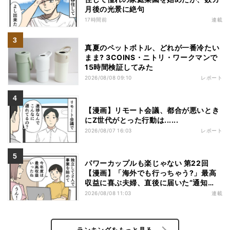
月後の光景に絶句
17時間前
連載
真夏のペットボトル、どれが一番冷たい
まま? 3COINS・ニトリ・ワークマンで
15時間検証してみた
2026/08/08 09:10
レポート
【漫画】リモート会議、都合が悪いとき
にZ世代がとった行動は......
2026/08/07 16:03
レポート
パワーカップルも楽じゃない 第22回
【漫画】「海外でも行っちゃう?」最高
収益に喜ぶ夫婦、直後に届いた“通知
書”で現実に戻された
2026/08/08 11:03
連載
ランキングをもっと見る