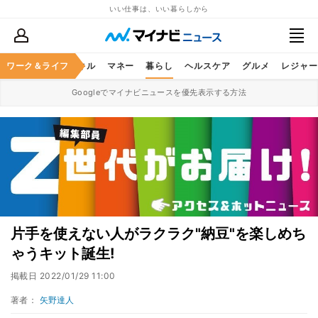
いい仕事は、いい暮らしから
ャリア
ワーク＆ライフ
ビジネススキル
マネー
暮らし
ヘルスケア
グルメ
レジャー
Googleでマイナビニュースを優先表示する方法
片手を使えない人がラクラク"納豆"を楽しめち
ゃうキット誕生!
掲載日
2022/01/29 11:00
著者：
矢野達人