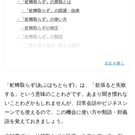
「虻蜂取らず」の意味とは
「虻蜂取らず」の語源・由来
「虻蜂取らず」の使い方
虻蜂取らずの例文
「虻蜂取らず」の類語
二兎を追う者は一兎をも得ず
花も折らず実も取らず
欲は身を失う
目次を開く
「虻蜂取らず」の対義語
一石二鳥
「虻蜂取らず(あぶはちとらず)」は、「欲張ると失敗
一挙両得
する」という意味のことわざです。あまり聞き慣れな
「虻蜂取らず」の英語表現
いことわざかもしれませんが、日常会話やビジネスシ
ーンでも使えるので、この機会に使い方や類語・対義
語を覚えておきましょう。