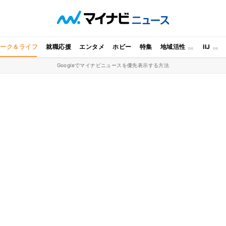
ワーク＆ライフ
就職応援
エンタメ
ホビー
特集
地域活性
IIJ
Googleでマイナビニュースを優先表示する方法