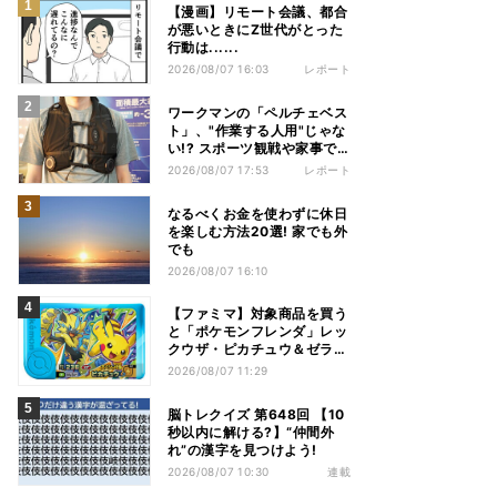
【漫画】リモート会議、都合
が悪いときにZ世代がとった
行動は......
2026/08/07 16:03
レポート
ワークマンの「ペルチェベス
ト」、"作業する人用"じゃな
い!? スポーツ観戦や家事で
の熱中症&冷え対策に――話
2026/08/07 17:53
レポート
題の商品を徹底検証
なるべくお金を使わずに休日
を楽しむ方法20選! 家でも外
でも
2026/08/07 16:10
【ファミマ】対象商品を買う
と「ポケモンフレンダ」レッ
クウザ・ピカチュウ＆ゼラオ
ラのスペシャルフレンダピッ
2026/08/07 11:29
クがもらえるキャンペーン
脳トレクイズ 第648回 【10
秒以内に解ける?】“仲間外
れ”の漢字を見つけよう!
2026/08/07 10:30
連載