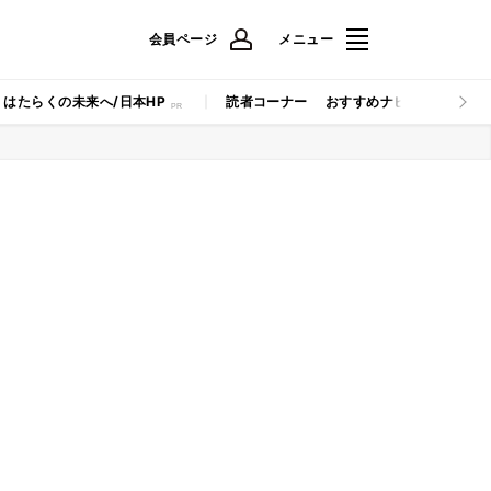
会員ページ
メニュー
はたらくの未来へ/日本HP
読者コーナー
おすすめナビ
マイナビB