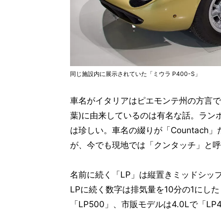
同じ施設内に展示されていた「ミウラ P400-S」
車名がイタリアはピエモンテ州の方言であ
葉)に由来しているのは有名な話。ラン
は珍しい。車名の綴りが「Countac
が、今でも現地では「クンタッチ」と呼
名前に続く「LP」は縦置きミッドシップを意味す
LPに続く数字は排気量を10分の1にし
「LP500」、市販モデルは4.0Lで「L