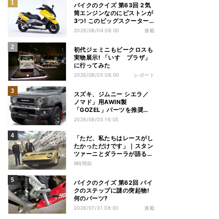
バイクのクイズ 第63回 2気
筒エンジンなのにピストンが
3つ! このビッグスクーター
の名前は?
2026/08/04 08:00
連載
初代ジェミニもビークロスも
実物展示! 「いすゞプラザ」
に行ってみた
2026/08/05 08:00
レポート
スズキ、ジムニー シエラ／
ノマド」用AWIN製
「GOZEL」パーツを推奨用
品に設定。東京オートサロン
2026/08/05 16:05
展示車のデザインを市販化
「ただ、私たちはレースがし
たかっただけです」｜スタン
ツァーニとダラーラが語る、
ミウラ誕生のとき【前編】
9時間前
バイクのクイズ 第62回 バイ
クのステップに謎の突起物!
何のパーツ?
2026/07/31 08:00
連載