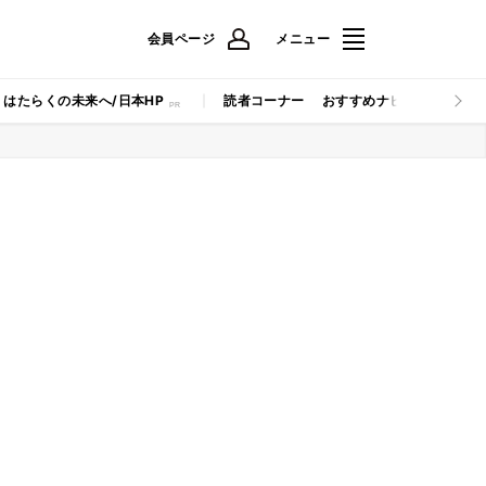
会員ページ
メニュー
はたらくの未来へ/日本HP
読者コーナー
おすすめナビ
マイナビB