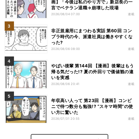
画】「今後は私のやり方で」新店長の一
言でベテラン退職→崩壊した現場
2026/08/04 07:00
連載
非正規雇用にまつわる実話 第60回 コン
プラ時代の今、派遣社員は働きやすくな
った?
2026/08/06 08:00
連載
やばい後輩 第144回 【漫画】後輩はもう
帰る気だった!? 夏の外回りで価値観の違
いを実感
2026/08/06 20:41
連載
年収高い人って 第23回 【漫画】コンビ
ニで待つ数分も勉強!? “スキマ時間”の使
い方に驚いた
2026/07/31 20:55
連載