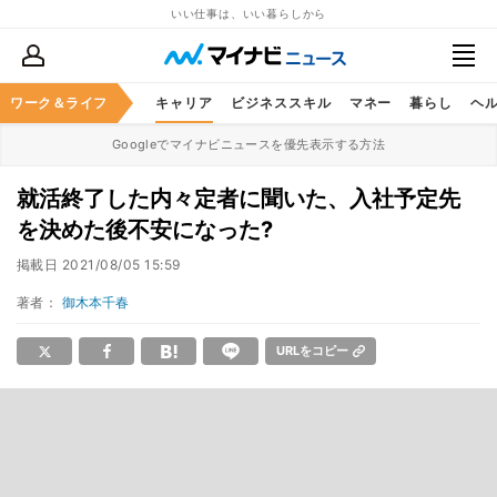
いい仕事は、いい暮らしから
ワーク＆ライフ
キャリア
ビジネススキル
マネー
暮らし
ヘ
Googleでマイナビニュースを優先表示する方法
就活終了した内々定者に聞いた、入社予定先
を決めた後不安になった?
掲載日
2021/08/05 15:59
著者：
御木本千春
URLをコピー