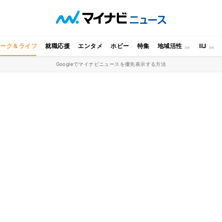
ワーク＆ライフ
就職応援
エンタメ
ホビー
特集
地域活性
IIJ
Googleでマイナビニュースを優先表示する方法