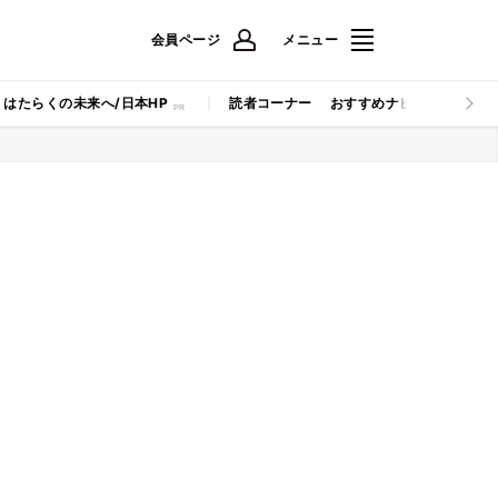
会員ページ
メニュー
はたらくの未来へ/日本HP
読者コーナー
おすすめナビ
マイナビB