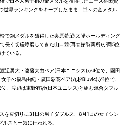
選手権で日本人男子初の金メダルを獲得したエース桃田賢
に立つ世界ランキングをキープしたまま、堂々の金メダル
輪で銅メダルを獲得した奥原希望(太陽ホールディング
て長く切磋琢磨してきた山口茜(再春館製薬所)が同5位
けている。
渡辺勇大・遠藤大由ペア(日本ユニシス)が4位で、園田
女子の福島由紀・廣田彩花ペア(丸杉Bluvic)が1位で、
2位。渡辺は東野有紗(日本ユニシス)と組む混合ダブル
スを皮切りに31日の男子ダブルス、8月1日の女子シン
グルスと一気に行われる。