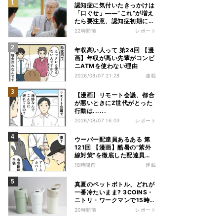
認知症に気付いたきっかけは
「口ぐせ」――“これ”が増え
たら要注意、認知症初期に見
られる「会話の特徴」とは
22時間前
レポート
年収高い人って 第24回 【漫
画】年収が高い先輩がコンビ
ニATMを使わない理由
2026/08/07 21:28
連載
【漫画】リモート会議、都合
が悪いときにZ世代がとった
行動は......
2026/08/07 16:03
レポート
ウーバー配達員あるある 第
121回 【漫画】酷暑の“紫外
線対策”を徹底した配達員
が、数カ月後に絶句した理由
18時間前
連載
真夏のペットボトル、どれが
一番冷たいまま? 3COINS・
ニトリ・ワークマンで15時間
検証してみた
20時間前
レポート