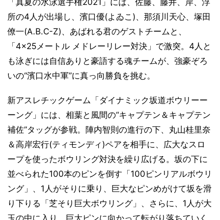
「真夏の水泳選手権2021」には、佐藤、藤井、岸、浮
所の4人が出場し、濱口優(よゐこ)、那須川天心、塚田
僚一(A.B.C-Z)、あばれる君のゲストチームと、
「4×25メートル メドレーリレー対決」で激突。4人と
も泳ぎには自信ありと豪語する魂チームが、強豪ぞろ
いの“濱口水中軍”に真っ向勝負を挑む。
新アスレチックゲーム「ダイナミック坂道ボウリーー
ーング」には、相葉と風間の“キャプテン＆キャプテン
補佐”タッグが参戦。陣内智則の進行の下、丸山桂里奈
＆高岸宏行(ティモンディ)ペアを相手に、広大なスロ
ープを使ったボウリング対決を繰り広げる。坂の下に
並べられた100本のピンを倒す「100ピンリアルボウリ
ング」、1人がそりに乗り、巨大なピンめがけて坂を滑
り下りる「芝そり巨大ボウリング」、さらに、1人が大
玉の中に入り、巨大ピンに向かって転がり落ちていく