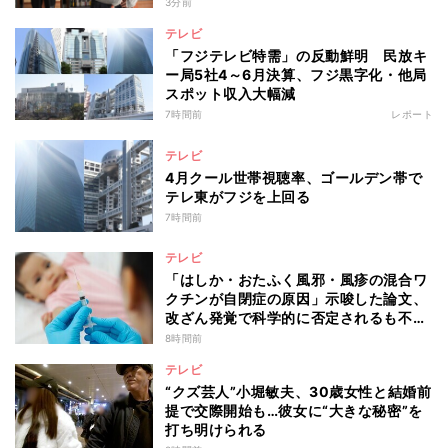
3分前
テレビ
「フジテレビ特需」の反動鮮明 民放キ
ー局5社4～6月決算、フジ黒字化・他局
スポット収入大幅減
7時間前
レポート
テレビ
4月クール世帯視聴率、ゴールデン帯で
テレ東がフジを上回る
7時間前
テレビ
「はしか・おたふく風邪・風疹の混合ワ
クチンが自閉症の原因」示唆した論文、
改ざん発覚で科学的に否定されるも不安
消えず…科学者たちの反証はなぜ届かな
8時間前
かったのか
テレビ
“クズ芸人”小堀敏夫、30歳女性と結婚前
提で交際開始も…彼女に“大きな秘密”を
打ち明けられる