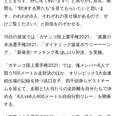
とどまらず、外に出て戦います!」と高らかに宣言。風
間も「“対決する男たち”を見てもらいたいと思いま
す。われわれ6人、それぞれの見せ場があるので、ぜ
ひご覧ください!」と自信をのぞかせる。
15日の放送では「ガチンコ陸上選手権2021」「真夏の
水泳選手権2021」「ダイナミック坂道ボウリーーーン
グ」「新発見! マッチング炙(あぶ)り対決」を実施。
「ガチンコ陸上選手権2021」では、魂メンバー6人で
競う100メートル走対決のほか、オリンピック3大会連
続出場の記録を持つ浜口京子、四千頭身らゲストチー
ムを迎えて、走順と1人当たりの走距離を自分たちで決
める「6人vs6人400メートル自由分割リレー」を開催
する。