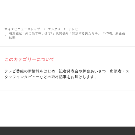
マイナビニューストップ
エンタメ
テレビ
相葉雅紀「外に出て戦います!」風間俊介「対決する男たちを」『VS魂』新企画
始動
このカテゴリーについて
テレビ番組の新情報をはじめ、記者発表会や舞台あいさつ、出演者・ス
タッフインタビューなどの取材記事をお届けします。