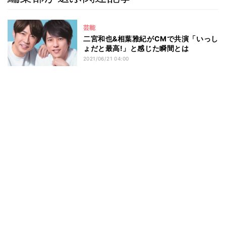
芸能
二宮和也&相葉雅紀がCMで共演「いっし
ょだと最高!」と感じた瞬間とは
2021/06/21 04:00