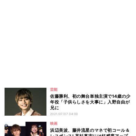
芸能
佐藤勝利、初の舞台単独主演で14歳の少
年役「子供らしさを大事に」入野自由が
兄に
2021/07/07 04:00
映画
浜辺美波、藤井流星のマネで初コール＆
レスポンス! 高杉真宙には好感度アップ