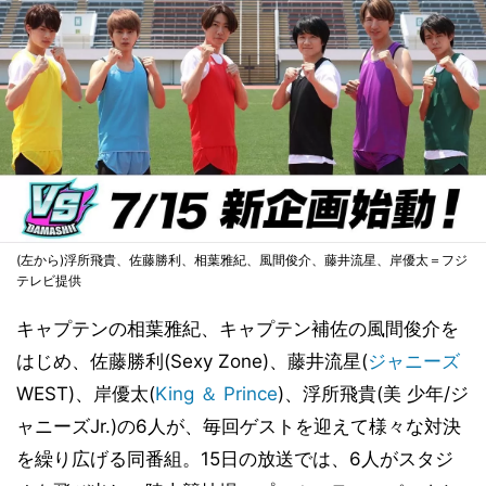
(左から)浮所飛貴、佐藤勝利、相葉雅紀、風間俊介、藤井流星、岸優太＝フジ
テレビ提供
キャプテンの相葉雅紀、キャプテン補佐の風間俊介を
はじめ、佐藤勝利(Sexy Zone)、藤井流星(
ジャニーズ
WEST)、岸優太(
King ＆ Prince
)、浮所飛貴(美 少年/ジ
ャニーズJr.)の6人が、毎回ゲストを迎えて様々な対決
を繰り広げる同番組。15日の放送では、6人がスタジ