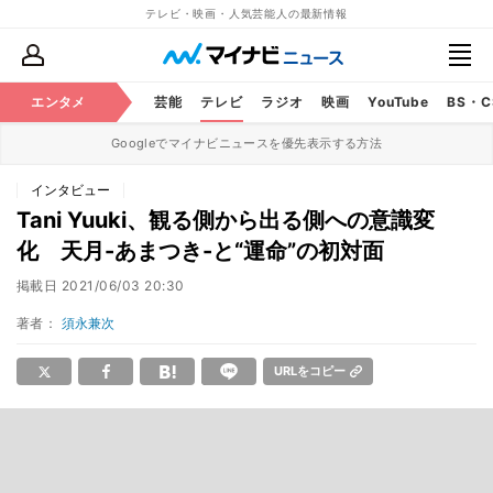
テレビ・映画・人気芸能人の最新情報
エンタメ
芸能
テレビ
ラジオ
映画
YouTube
BS・
Googleでマイナビニュースを優先表示する方法
インタビュー
Tani Yuuki、観る側から出る側への意識変
化 天月-あまつき-と“運命”の初対面
掲載日
2021/06/03 20:30
著者：
須永兼次
URLをコピー