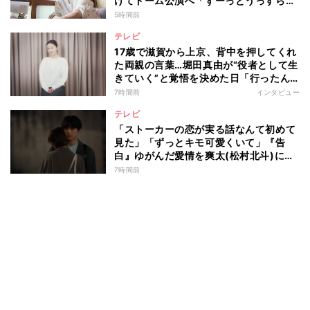
けてドーム公演へ「ずーっとうっすらや
けど右肩上がり続けられていた」
5時間前
テレビ
17歳で滋賀から上京、背中を押してくれ
た両親の言葉…堀田真由が“役者として生
きていく”と覚悟を決めた日「行ったん
やったら、もう帰られへんな」
7時間前
インタビュー
テレビ
「ストーカーの恋が実る話なんて初めて
見た」「ずっとキモ可愛くいて」『告
白』ゆがんだ愛情を爽太(松村北斗)に向
ける視聴者の声
7時間前