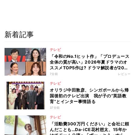
新着記事
テレビ
「令和のNo.1ヒット作」「プロデュース
全体の質が高い」2026年夏ドラマのオ
ススメTOP5作は? ドラマ解説者が20作
の傾向を“視聴率無視”で徹底分析
7分前
レビュー
テレビ
オリラジ中田敦彦、シンガポールから帰
国後初のテレビ出演 我が子の“英語教
育”とインター事情語る
37分前
テレビ
「活動費300万円ください」と会社に頼
んだことも…Da-iCE花村想太、15年か