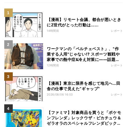
【漫画】リモート会議、都合が悪いとき
にZ世代がとった行動は......
14時間前
レポート
ワークマンの「ペルチェベスト」、"作
業する人用"じゃない!? スポーツ観戦や
家事での熱中症&冷え対策に――話題の
商品を徹底検証
12時間前
レポート
【漫画】東京に限界を感じて地元へ…田
舎の仕事で見えた“ギャップ”
2026/08/06 16:03
レポート
【ファミマ】対象商品を買うと「ポケモ
ンフレンダ」レックウザ・ピカチュウ＆
ゼラオラのスペシャルフレンダピックが