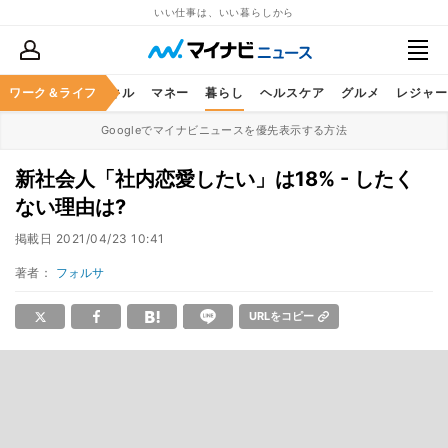
いい仕事は、いい暮らしから
ャリア
ワーク＆ライフ
ビジネススキル
マネー
暮らし
ヘルスケア
グルメ
レジャー
Googleでマイナビニュースを優先表示する方法
新社会人「社内恋愛したい」は18% - したく
ない理由は?
掲載日
2021/04/23 10:41
著者：
フォルサ
URLをコピー