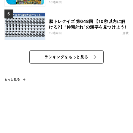
もらえるキャンペーン
18時間前
脳トレクイズ 第648回 【10秒以内に解
ける?】“仲間外れ”の漢字を見つけよう!
19時間前
連載
ランキングをもっと見る
もっと見る