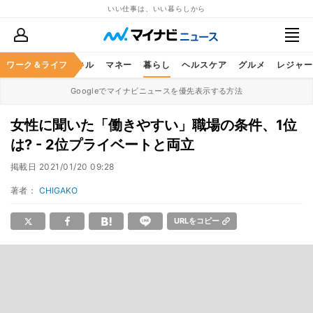
いい仕事は、いい暮らしから
ャリア
ワーク＆ライフ
ビジネススキル
マネー
暮らし
ヘルスケア
グルメ
レジャー
Googleでマイナビニュースを優先表示する方法
女性に聞いた「働きやすい」職場の条件、1位
は? - 2位プライベートと両立
掲載日
2021/01/20 09:28
著者：
CHIGAKO
URLをコピー