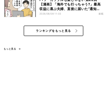
【漫画】「海外でも行っちゃう?」最高
収益に喜ぶ夫婦、直後に届いた“通知
書”で現実に戻された
2026/08/08 11:03
連載
ランキングをもっと見る
もっと見る