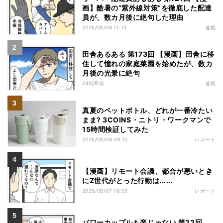
画】酷暑の“紫外線対策”を徹底した配達
員が、数カ月後に絶句した理由
2026/08/08 11:15
連載
田舎あるある 第173回 【漫画】田舎に移
住して憧れの家庭菜園を始めたが、数カ
月後の光景に絶句
24時間前
連載
真夏のペットボトル、どれが一番冷たい
まま? 3COINS・ニトリ・ワークマンで
15時間検証してみた
2026/08/08 09:10
レポート
【漫画】リモート会議、都合が悪いとき
にZ世代がとった行動は......
2026/08/07 16:03
レポート
パワーカップルも楽じゃない 第22回