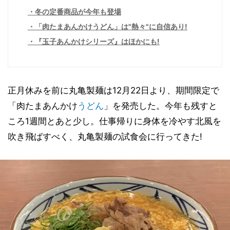
冬の定番商品が今年も登場
「肉たまあんかけうどん」は"熱々"に自信あり!
『玉子あんかけシリーズ』はほかにも!
正月休みを前に丸亀製麺は12月22日より、期間限定で
「肉たまあんかけ
うどん
」を発売した。今年も残すと
ころ1週間とあと少し。仕事帰りに身体を冷やす北風を
吹き飛ばすべく、丸亀製麺の試食会に行ってきた!