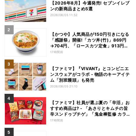
【2026年8月】今週発売! セブンイレブ
ンの新商品まとめ5選
2026/08/05 11:52
【かつや】人気商品が150円引きになる
「感謝祭」開催!「カツ丼(竹)」869円
→704円、「ロースカツ定食」913円
→748円に - 8日間限定
17時間前
【ファミマ】『VIVANT』とコンビニエ
ンスウェアがコラボ - 物語のキーアイテ
ム「別班饅頭」も発売
2026/08/05 21:10
【ファミマ】社員が選ぶ夏の「辛活」お
すすめ商品は? - 「あさりとキムチの旨
辛スンドゥブチゲ」「鬼金棒監修 カラシ
ビ焼き味噌らー麺」「辛さがやみつき!
17時間前
ヤンニョムチキン」など