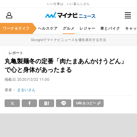
いい仕事は、いい暮らしから
ワーク＆ライフ
マネー
暮らし
ヘルスケア
グルメ
レジャー
車とバイク
キャッ
Googleでマイナビニュースを優先表示する方法
レポート
丸亀製麺冬の定番「肉たまあんかけうどん」
で心と身体があったまる
掲載日
2020/12/22 11:00
著者：
まるいさん
URLをコピー