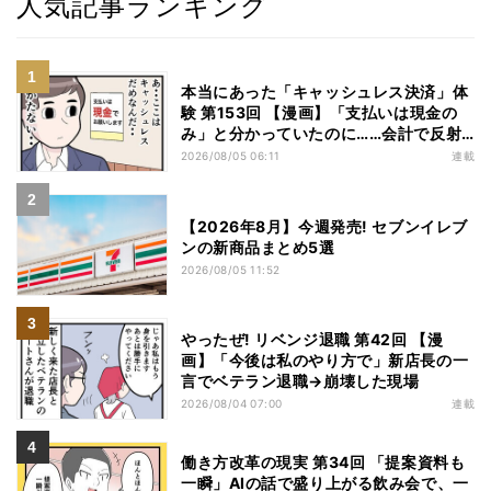
人気記事ランキング
本当にあった「キャッシュレス決済」体
験 第153回 【漫画】「支払いは現金の
み」と分かっていたのに……会計で反射
的に出してしまったものは
2026/08/05 06:11
連載
【2026年8月】今週発売! セブンイレブ
ンの新商品まとめ5選
2026/08/05 11:52
やったぜ! リベンジ退職 第42回 【漫
画】「今後は私のやり方で」新店長の一
言でベテラン退職→崩壊した現場
2026/08/04 07:00
連載
働き方改革の現実 第34回 「提案資料も
一瞬」AIの話で盛り上がる飲み会で、一