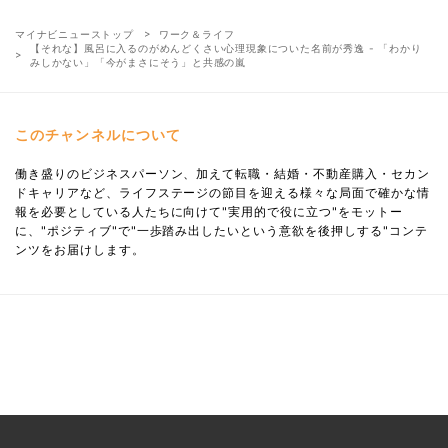
マイナビニューストップ
ワーク＆ライフ
【それな】風呂に入るのがめんどくさい心理現象についた名前が秀逸 - 「わかり
みしかない」「今がまさにそう」と共感の嵐
このチャンネルについて
働き盛りのビジネスパーソン、加えて転職・結婚・不動産購入・セカン
ドキャリアなど、ライフステージの節目を迎える様々な局面で確かな情
報を必要としている人たちに向けて"実用的で役に立つ"をモットー
に、"ポジティブ"で"一歩踏み出したいという意欲を後押しする"コンテ
ンツをお届けします。