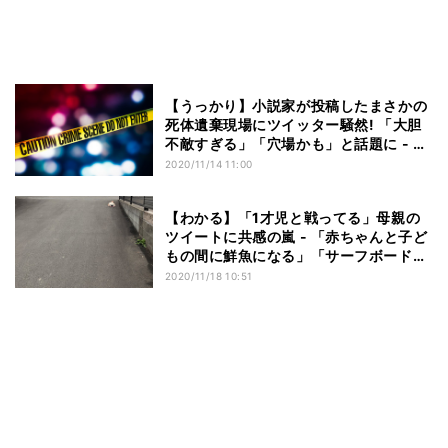
【うっかり】小説家が投稿したまさかの
死体遺棄現場にツイッター騒然! 「大胆
不敵すぎる」「穴場かも」と話題に - こ
のあと事件はどうなる…?
2020/11/14 11:00
【わかる】「1才児と戦ってる」母親の
ツイートに共感の嵐 - 「赤ちゃんと子ど
もの間に鮮魚になる」「サーフボード持
ちがおすすめ」などおもしろコメントも
2020/11/18 10:51