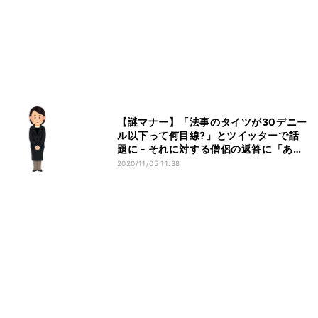
【謎マナー】「法事のタイツが30デニー
ル以下って何目線?」とツイッターで話
題に - それに対する僧侶の返答に「あり
がとう」「救われる」と賞賛の嵐
2020/11/05 11:38