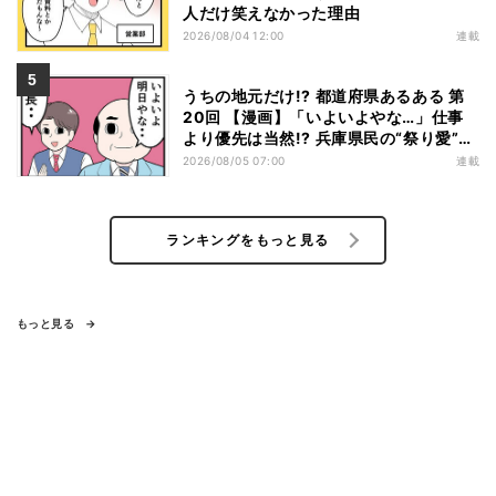
人だけ笑えなかった理由
2026/08/04 12:00
連載
うちの地元だけ!? 都道府県あるある 第
20回 【漫画】「いよいよやな…」仕事
より優先は当然!? 兵庫県民の“祭り愛”が
熱すぎた
2026/08/05 07:00
連載
ランキングをもっと見る
もっと見る