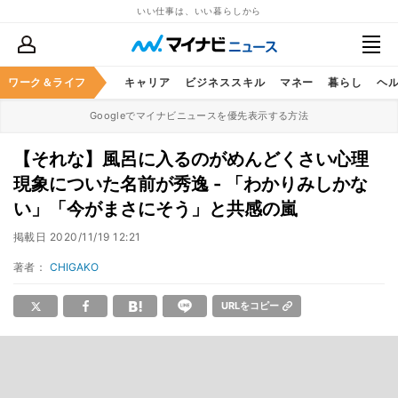
いい仕事は、いい暮らしから
ワーク＆ライフ
キャリア
ビジネススキル
マネー
暮らし
ヘ
Googleでマイナビニュースを優先表示する方法
【それな】風呂に入るのがめんどくさい心理
現象についた名前が秀逸 - 「わかりみしかな
い」「今がまさにそう」と共感の嵐
掲載日
2020/11/19 12:21
著者：
CHIGAKO
URLをコピー