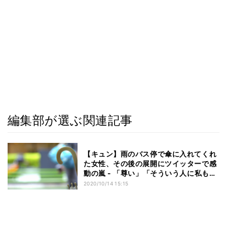
編集部が選ぶ関連記事
【キュン】雨のバス停で傘に入れてくれ
た女性、その後の展開にツイッターで感
動の嵐 - 「尊い」「そういう人に私もな
りたい」の声
2020/10/14 15:15