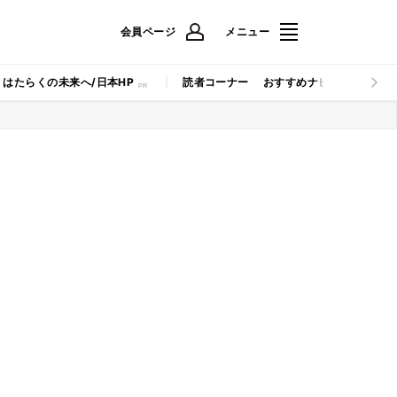
会員ページ
メニュー
はたらくの未来へ/日本HP
読者コーナー
おすすめナビ
マイナビB