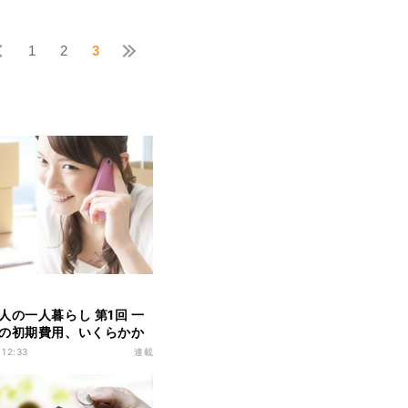
1
2
3
人の一人暮らし 第1回 一
の初期費用、いくらかか
おさえるコツは?
 12:33
連載