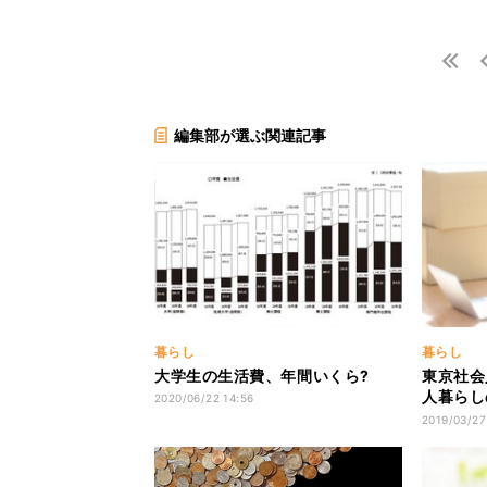
編集部が選ぶ関連記事
暮らし
暮らし
大学生の生活費、年間いくら?
東京社会
人暮らし
2020/06/22 14:56
った? 
2019/03/27