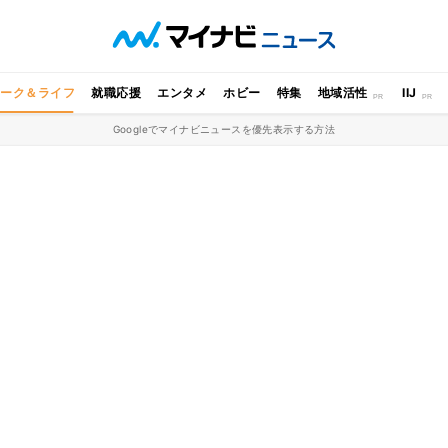
ワーク＆ライフ
就職応援
エンタメ
ホビー
特集
地域活性
IIJ
Googleでマイナビニュースを優先表示する方法