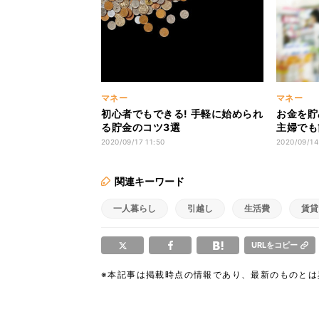
マネー
マネー
初心者でもできる! 手軽に始められ
お金を貯
る貯金のコツ3選
主婦でも
2020/09/17 11:50
2020/09/14
関連キーワード
一人暮らし
引越し
生活費
賃貸
URLをコピー
※本記事は掲載時点の情報であり、最新のものと