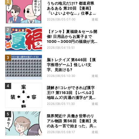
うちの地元だけ!? 都道府県
あるある 第20回 【漫画】
「いよいよやな…」仕事より
優先は当然!? 兵庫県民の“祭
2026/08/05 07:00
連載
り愛”が熱すぎた
【ドンキ】夏福袋＆セール開
催! 日用品からお菓子まで
1000～3000円の福袋が充
実、家電やアパレルなど人気
2026/08/04 15:51
商品も特価
脳トレクイズ 第646回 【漢
字推理ゲーム】怪しい1文
字、見抜ける?
2026/08/05 10:30
連載
謎解き!コレができれば漢字
王!? 第1163回 【レベル2】
地味ムズ!共通の漢字が“見え
てこない”…
2026/08/05 11:30
連載
限界間近!? 共働き世帯のリ
アル物語 第56回 【漫画】夫
のある一言で始まった、共働
き夫婦の言い合い。妻も思わ
2026/08/05 08:17
連載
ず…