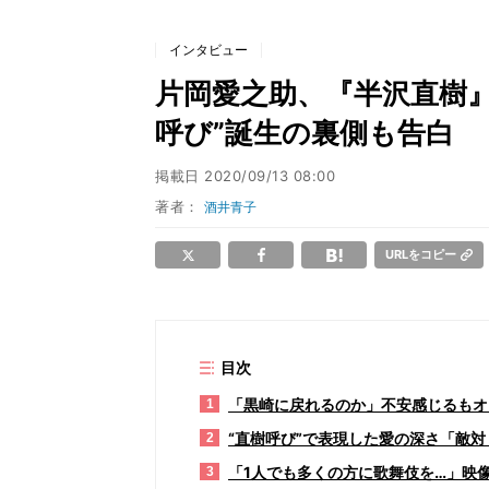
インタビュー
片岡愛之助、『半沢直樹』
呼び”誕生の裏側も告白
掲載日
2020/09/13 08:00
著者：
酒井青子
URLをコピー
目次
「黒崎に戻れるのか」不安感じるもオ
1
“直樹呼び”で表現した愛の深さ「敵
2
「1人でも多くの方に歌舞伎を…」映
3