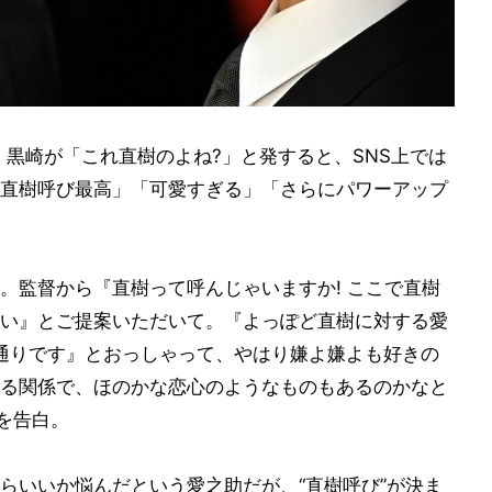
。黒崎が「これ直樹のよね?」と発すると、SNS上では
直樹呼び最高」「可愛すぎる」「さらにパワーアップ
。監督から『直樹って呼んじゃいますか! ここで直樹
い』とご提案いただいて。『よっぽど直樹に対する愛
通りです』とおっしゃって、やはり嫌よ嫌よも好きの
る関係で、ほのかな恋心のようなものもあるのかなと
を告白。
らいいか悩んだという愛之助だが、“直樹呼び”が決ま