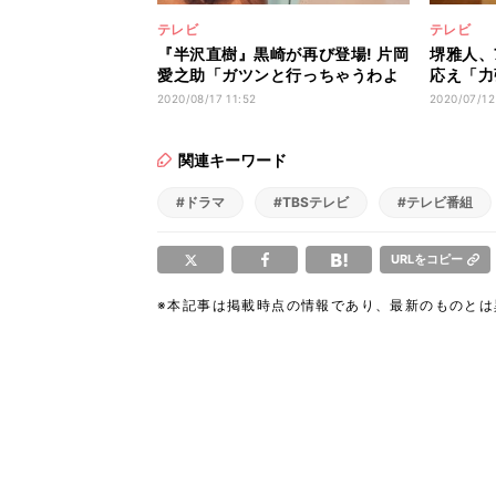
テレビ
テレビ
『半沢直樹』黒崎が再び登場! 片岡
堺雅人、
愛之助「ガツンと行っちゃうわよ
応え「力
～」
確信」
2020/08/17 11:52
2020/07/12
関連キーワード
#ドラマ
#TBSテレビ
#テレビ番組
URLをコピー
※本記事は掲載時点の情報であり、最新のものと