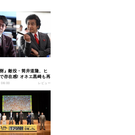
樹』敵役・筒井道隆、ヒ
で存在感! オネエ黒崎も再
 06:00
レビュー