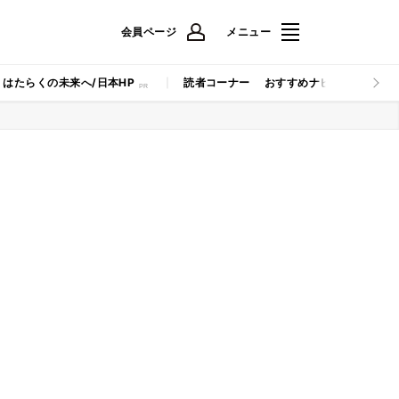
会員ページ
メニュー
はたらくの未来へ/日本HP
読者コーナー
おすすめナビ
マイナビB