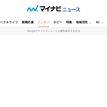
ワーク＆ライフ
就職応援
エンタメ
ホビー
特集
地域活性
IIJ
Googleでマイナビニュースを優先表示する方法