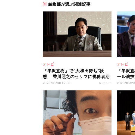
編集部が選ぶ関連記事
テレビ
テレビ
『半沢直樹』で“大和田待ち”状
『半沢直
態 香川照之のセリフに視聴者期
ール演技
待
登場
2020/08/30 12:00
レビュー
2020/08/23