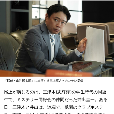
『探偵・由利麟太郎』に出演する尾上寛之＝カンテレ提供
尾上が演じるのは、三津木(志尊淳)の学生時代の同級
生で、ミステリー同好会の仲間だった井出圭一。ある
日、三津木と井出は、道端で、祇園のクラブホステ