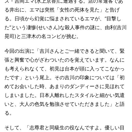
ス・吉岡エマ(水上京香)に遭遇する。店の常連客であ
る井出に、エマは突然「女性の死体を見た」と告げ
る。日頃から幻覚に悩まされているエマが、“目撃し
た”という凄惨(せいさん)な殺人事件の謎に、由利(吉川
晃司)と三津木の名コンビが挑む。
今回の出演に「吉川さんとご一緒できると聞いて、緊
張と興奮で心がざわついたのを覚えています。なんに
も考えられなくて、初見は台本が頭に入ってこなかっ
たです」という尾上。その吉川の印象については「初
めてお会いした時、あまりのダンディーさに見ほれて
しまいました。日本人離れしたスタイルと細かい気遣
いと、大人の色気を勉強させていただきました」と語
る。
そして、「志尊君と同級生の役なんですよ。優しい目