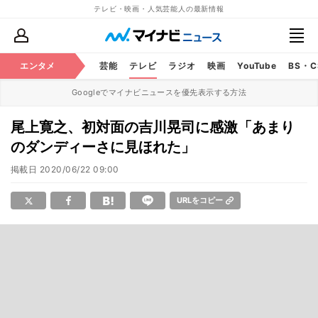
テレビ・映画・人気芸能人の最新情報
エンタメ
芸能
テレビ
ラジオ
映画
YouTube
BS・
Googleでマイナビニュースを優先表示する方法
尾上寛之、初対面の吉川晃司に感激「あまり
のダンディーさに見ほれた」
掲載日
2020/06/22 09:00
URLをコピー