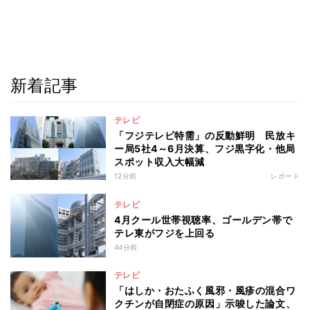
新着記事
テレビ
「フジテレビ特需」の反動鮮明 民放キ
ー局5社4～6月決算、フジ黒字化・他局
スポット収入大幅減
12分前
レポート
テレビ
4月クール世帯視聴率、ゴールデン帯で
テレ東がフジを上回る
44分前
テレビ
「はしか・おたふく風邪・風疹の混合ワ
クチンが自閉症の原因」示唆した論文、