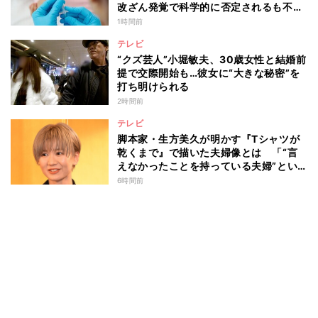
改ざん発覚で科学的に否定されるも不安
消えず…科学者たちの反証はなぜ届かな
1時間前
かったのか
テレビ
“クズ芸人”小堀敏夫、30歳女性と結婚前
提で交際開始も…彼女に“大きな秘密”を
打ち明けられる
2時間前
テレビ
脚本家・生方美久が明かす『Tシャツが
乾くまで』で描いた夫婦像とは 「“言
えなかったことを持っている夫婦”とい
うのは面白いかも」
6時間前