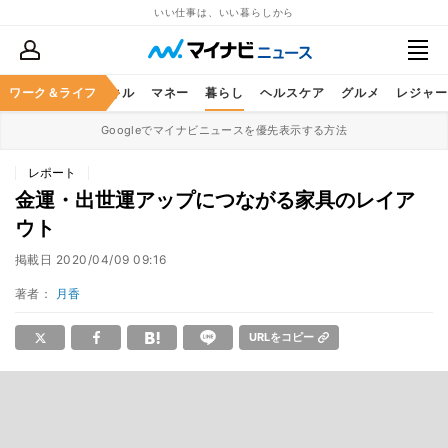
いい仕事は、いい暮らしから
ャリア
ワーク＆ライフ
ビジネススキル
マネー
暮らし
ヘルスケア
グルメ
レジャー
Googleでマイナビニュースを優先表示する方法
レポート
金運・出世運アップにつながる家具のレイア
ウト
掲載日
2020/04/09 09:16
著者：
月香
URLをコピー