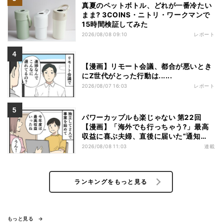
真夏のペットボトル、どれが一番冷たい
まま? 3COINS・ニトリ・ワークマンで
15時間検証してみた
2026/08/08 09:10
レポート
【漫画】リモート会議、都合が悪いとき
にZ世代がとった行動は......
2026/08/07 16:03
レポート
パワーカップルも楽じゃない 第22回
【漫画】「海外でも行っちゃう?」最高
収益に喜ぶ夫婦、直後に届いた“通知
書”で現実に戻された
2026/08/08 11:03
連載
ランキングをもっと見る
もっと見る