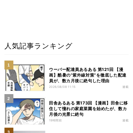
人気記事ランキング
ウーバー配達員あるある 第121回 【漫
画】酷暑の“紫外線対策”を徹底した配達
員が、数カ月後に絶句した理由
2026/08/08 11:15
連載
田舎あるある 第173回 【漫画】田舎に移
住して憧れの家庭菜園を始めたが、数カ
月後の光景に絶句
19時間前
連載