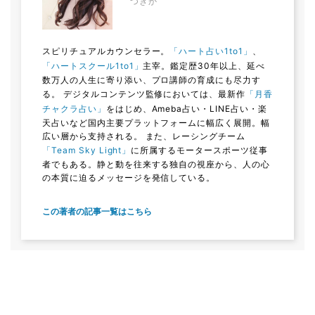
つきか
スピリチュアルカウンセラー。
「ハート占い1to1」
、
「ハートスクール1to1」
主宰。鑑定歴30年以上、延べ
数万人の人生に寄り添い、プロ講師の育成にも尽力す
る。 デジタルコンテンツ監修においては、最新作
「月香
チャクラ占い」
をはじめ、Ameba占い・LINE占い・楽
天占いなど国内主要プラットフォームに幅広く展開。幅
広い層から支持される。 また、レーシングチーム
「Team Sky Light」
に所属するモータースポーツ従事
者でもある。静と動を往来する独自の視座から、人の心
の本質に迫るメッセージを発信している。
この著者の記事一覧はこちら