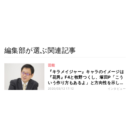
編集部が選ぶ関連記事
芸能
『キラメイジャー』キャラのイメージは
『花男』F4と牧野つくし、塚田P「こう
いう作り方もあるよ」と方向性を示した
い
2020/03/12 17:12
インタビュー