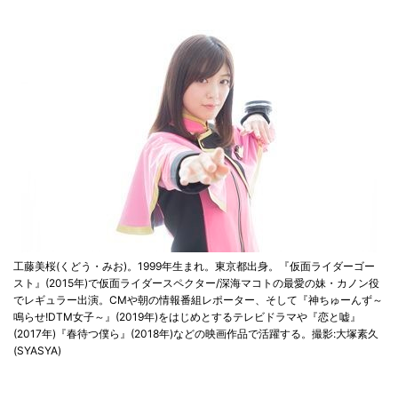
工藤美桜(くどう・みお)。1999年生まれ。東京都出身。『仮面ライダーゴー
スト』(2015年)で仮面ライダースペクター/深海マコトの最愛の妹・カノン役
でレギュラー出演。CMや朝の情報番組レポーター、そして『神ちゅーんず～
鳴らせ!DTM女子～』(2019年)をはじめとするテレビドラマや『恋と嘘』
(2017年)『春待つ僕ら』(2018年)などの映画作品で活躍する。撮影:大塚素久
(SYASYA)