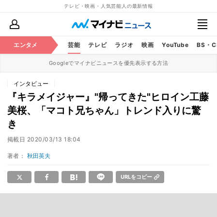
テレビ・映画・人気芸能人の最新情報
エンタメ
芸能
テレビ
ラジオ
映画
YouTube
BS・
Googleでマイナビニュースを優先表示する方法
インタビュー
『キラメイジャー』"帰ってきた"ヒロイン工藤
美桜、「マコト兄ちゃん」トレンド入りに驚
き
掲載日
2020/03/13 18:04
著者：
秋田英夫
URLをコピー