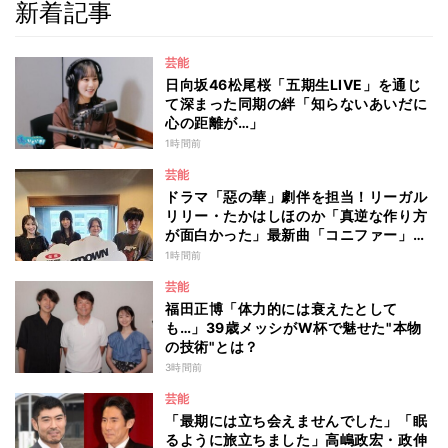
新着記事
芸能
日向坂46松尾桜「五期生LIVE」を通じ
て深まった同期の絆「知らないあいだに
心の距離が…」
1時間前
芸能
ドラマ「惡の華」劇伴を担当！リーガル
リリー・たかはしほのか「真逆な作り方
が面白かった」最新曲「コニファー」制
作秘話も
1時間前
芸能
福田正博「体力的には衰えたとして
も…」39歳メッシがW杯で魅せた"本物
の技術"とは？
3時間前
芸能
「最期には立ち会えませんでした」「眠
るように旅立ちました」高嶋政宏・政伸