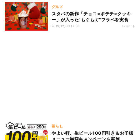
グルメ
スタバの新作「チョコ×ポテチ×クッキ
ー」が入った"もぐもぐ"フラペを実食
2019/12/03 17:35
レポート
暮らし
やよい軒、生ビール100円引き＆お子様
メニュー半額キャンペーンを実施