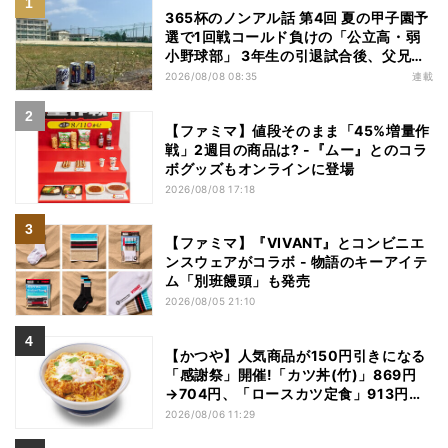
365杯のノンアル話 第4回 夏の甲子園予
選で1回戦コールド負けの「公立高・弱
小野球部」 3年生の引退試合後、父兄
が“現場”で取り出したのは……
2026/08/08 08:35
連載
【ファミマ】値段そのまま「45%増量作
戦」2週目の商品は? -『ムー』とのコラ
ボグッズもオンラインに登場
2026/08/08 17:18
【ファミマ】『VIVANT』とコンビニエ
ンスウェアがコラボ - 物語のキーアイテ
ム「別班饅頭」も発売
2026/08/05 21:10
【かつや】人気商品が150円引きになる
「感謝祭」開催!「カツ丼(竹)」869円
→704円、「ロースカツ定食」913円
→748円に - 8日間限定
2026/08/06 11:29