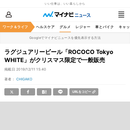
いい仕事は、いい暮らしから
ワーク＆ライフ
マネー
暮らし
ヘルスケア
グルメ
レジャー
車とバイク
キャッ
Googleでマイナビニュースを優先表示する方法
ラグジュアリービール「ROCOCO Tokyo
WHITE」がクリスマス限定で一般販売
掲載日
2019/12/11 15:40
著者：
CHIGAKO
URLをコピー