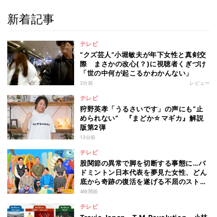
新着記事
テレビ
“クズ芸人”小堀敏夫が年下女性と真剣交
際 まさかの改心(？)に視聴者くぎづけ
「世の中何が起こるかわかんない」
2分前
レビュー
テレビ
狩野英孝「うるさいです」の声にも“止
められない” 『まどか☆マギカ』解説
版第2弾
13分前
テレビ
股関節の異常で脚を切断する事態に…バ
ドミントン日本代表を夢見た女性、どん
底から奇跡の復活を遂げる不屈のストー
リー『仰天』が再現
4時間前
テレビ