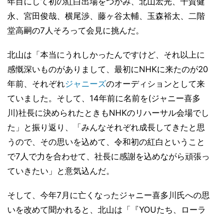
年目にして初の紅白出場をつかみ、北山宏光、千賀健
永、宮田俊哉、横尾渉、藤ヶ谷太輔、玉森裕太、二階
堂高嗣の7人そろって会見に挑んだ。
北山は「本当にうれしかったんですけど、それ以上に
感慨深いものがありまして、最初にNHKに来たのが20
年前、それぞれ
ジャニーズ
のオーディションとして来
ていました。そして、14年前に名前を(ジャニー喜多
川)社長に決められたときもNHKのリハーサル会場でし
た」と振り返り、「みんなそれぞれ成長してきたと思
うので、その思いを込めて、令和初の紅白ということ
で7人で力を合わせて、社長に感謝を込めながら頑張っ
ていきたい」と意気込んだ。
そして、今年7月に亡くなったジャニー喜多川氏への思
いを改めて聞かれると、北山は「『YOUたち、ローラ