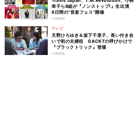
Travis Japan、T.M.Revolution、小林
幸子ら8組が『ノンストップ!』生出演
6日間の“音楽フェス”開催
12時間前
テレビ
天野ひろゆき＆坂下千里子、長い付き合
いで初の夫婦役 GACKTの呼びかけで
『ブラックトリック』登場
12時間前