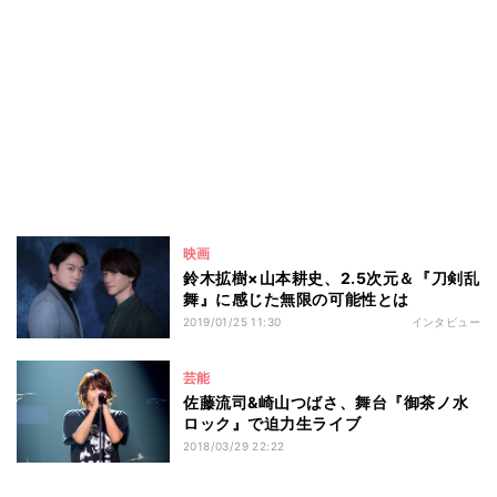
映画
鈴木拡樹×山本耕史、2.5次元＆『刀剣乱
舞』に感じた無限の可能性とは
2019/01/25 11:30
インタビュー
芸能
佐藤流司&崎山つばさ、舞台『御茶ノ水
ロック』で迫力生ライブ
2018/03/29 22:22