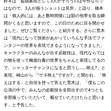
鈴木は「盗賊集団として3人がそろうのは今作ならで
はなので、3人が揃うショットは見所」と語り、橋本
は「個人的には、あと数時間後には額の包帯を取る瞬
間がくると思いますので、この日のために目を開かせ
ました。ぜひご覧ください」と紹介する。さらに荒木
は「現代になって技術があがっていろんな手法でファ
ンタジーの世界を表現できるようになってきました。
キャラクターのみんなが出す必殺技は、現代ならでは
の物を使って幽遊白書の世界をちゃんと表現してるの
で、シャッターチャンスになると思うし……映え?」と
表現。崎山から「"ゲネ映え"ですか?」と聞かれ、「映
えはする」と自信を持って答えた荒木は、「僕もこの
公演の中で、みんなの必殺技を全部出すので4つとも
全部撮っていただいて、載せていただけたらと思いま
す」と予告した。