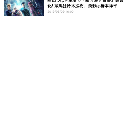
崎山つばさ主演で『幽☆遊☆白書』舞台
化! 蔵馬は鈴木拡樹、飛影は橋本祥平
2019/05/09 16:00