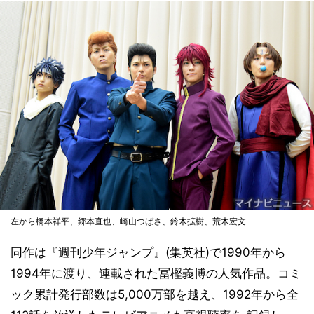
左から橋本祥平、郷本直也、崎山つばさ、鈴木拡樹、荒木宏文
同作は『週刊少年ジャンプ』(集英社)で1990年から
1994年に渡り、連載された冨樫義博の人気作品。コミ
ック累計発行部数は5,000万部を越え、1992年から全