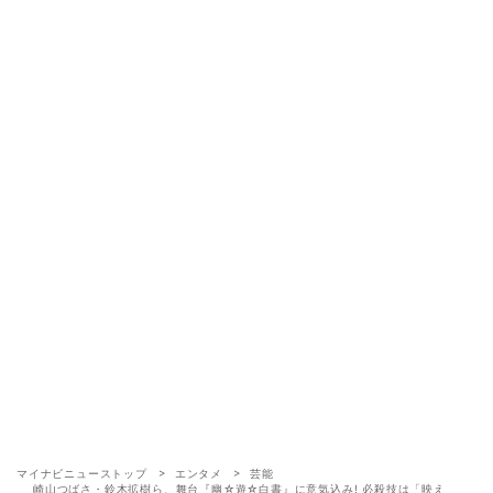
マイナビニューストップ
エンタメ
芸能
崎山つばさ・鈴木拡樹ら、舞台『幽☆遊☆白書』に意気込み! 必殺技は「映え