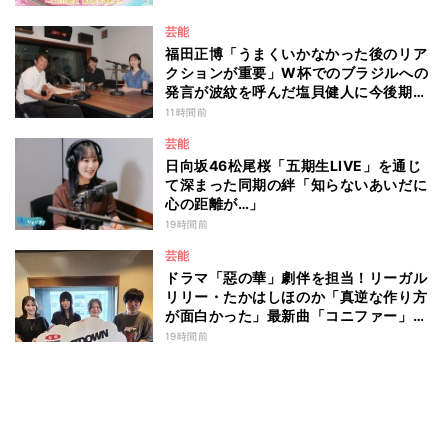
芸能
福田正博「うまくいかなかった後のリア
クションが重要」W杯でのブラジルへの
発言が波紋を呼んだ塩貝健人に今後期待
することは？
11時間前
芸能
日向坂46松尾桜「五期生LIVE」を通じ
て深まった同期の絆「知らないあいだに
心の距離が…」
19時間前
芸能
ドラマ「惡の華」劇伴を担当！リーガル
リリー・たかはしほのか「真逆な作り方
が面白かった」最新曲「コニファー」制
作秘話も
19時間前