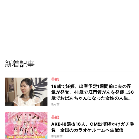
新着記事
芸能
18歳で妊娠、出産予定1週間前に夫の浮
気が発覚、41歳で肛門管がんを発症…36
歳でおばあちゃんになった女性の人生に
島田珠代も思わず涙 『愛のハイエナ
9分前
season6』
芸能
AKB48選抜16人、CM出演権かけガチ勝
負 全国のカラオケルームへ生配信
8時間前