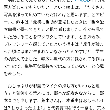
両方楽しんでもらいたい」という崎山は、「たくさん
写真を撮って広めていただければと思います」とアピ
ール。鈴木は「最初に幽助が登場したときは『幽☆遊
☆白書が帰ってきた』と肌で感じました。今から見て
いただけることをワクワクしています」と意気込み、
プレッシャーを感じていたという橋本は「原作が始ま
った頃にはまだ生まれていなかったんですけど、学生
の頃読んでました。幅広い世代の方に愛されてる作品
ですので、生半可な気持ちでは立っていない」と心境
を表した。
「おしゃぶりが邪魔でマイクの持ち方がいつもと違
う」と苦笑する荒木には、郷本が記者さながらに「郷
本直也と申します。荒木さんは、本番中はおしゃぶり
は? しゃぶったまま?」と代表質問を行う一幕も。荒木