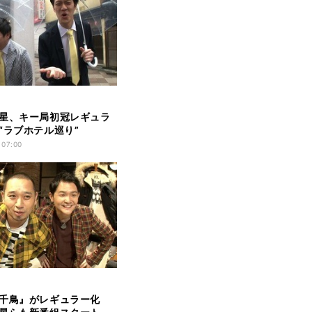
星、キー局初冠レギュラ
“ラブホテル巡り”
 07:00
ビ千鳥』がレギュラー化