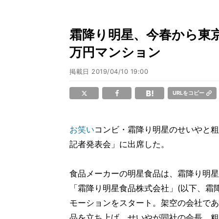
霜降り明星、今春から東京
万円マンション
掲載日
2019/04/10 19:00
URLをコピー
お笑い
コンビ・霜降り明星のせいやと粗品
記者発表会」に出席した。
食品メーカーの明星食品は、霜降り明星
「霜降り明星食品株式会社」(以下、霜
モーションをスタート。架空の会社であ
品を立ち上げ、せいやが同社の会長、粗