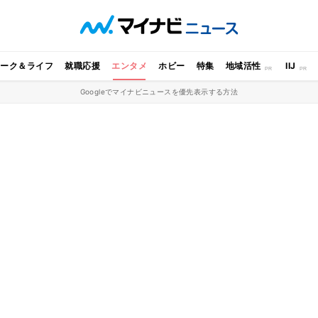
ワーク＆ライフ
就職応援
エンタメ
ホビー
特集
地域活性
IIJ
Googleでマイナビニュースを優先表示する方法