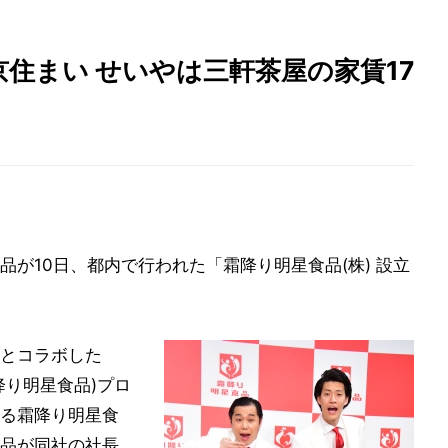
住まい せいやは三軒茶屋の家賃17
が10日、都内で行われた「霜降り明星食品(株) 設立
とコラボした
降り明星食品)プロ
る霜降り明星食
品が同社の社長