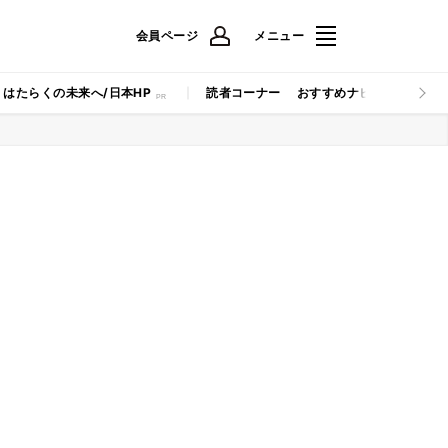
会員ページ
メニュー
はたらくの未来へ/日本HP
読者コーナー
おすすめナビ
マイナビB