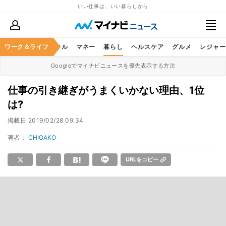
いい仕事は、いい暮らしから
ャリア
ワーク＆ライフ
ビジネススキル
マネー
暮らし
ヘルスケア
グルメ
レジャー
Googleでマイナビニュースを優先表示する方法
仕事の引き継ぎがうまくいかない理由、1位
は?
掲載日
2019/02/28 09:34
著者：
CHIGAKO
URLをコピー