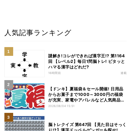
人気記事ランキング
謎解き!コレができれば漢字王!? 第1164
回 【レベル2】毎日1問脳トレ! ピタッと
ハマる漢字はどれだ?
16時間前
連載
【ドンキ】夏福袋＆セール開催! 日用品
からお菓子まで1000～3000円の福袋
が充実、家電やアパレルなど人気商品も
特価
2026/08/04 15:51
脳トレクイズ 第647回 【見た目はそっく
り!?】漢字ドッペルゲンガーを探せ!