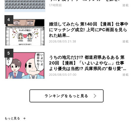
17時間前
連載
婚活してみたら 第140回 【漫画】仕事中
にマッチング成立! 上司にPC画面を見ら
れた結果…
2026/08/05 21:38
連載
うちの地元だけ!? 都道府県あるある 第
20回 【漫画】「いよいよやな…」仕事
より優先は当然!? 兵庫県民の“祭り愛”が
熱すぎた
2026/08/05 07:00
連載
ランキングをもっと見る
もっと見る