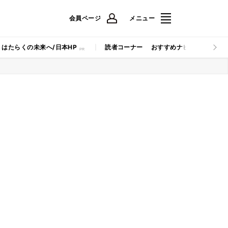
会員ページ
メニュー
はたらくの未来へ/日本HP
読者コーナー
おすすめナビ
マイナビB