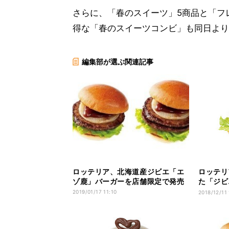
さらに、「春のスイーツ」5商品と「フ
得な「春のスイーツコンビ」も同日より
編集部が選ぶ関連記事
ロッテリア、北海道産ジビエ「エ
ロッテリ
ゾ鹿」バーガーを店舗限定で発売
た「ジビ
販売
2019/01/17 11:10
2018/12/11 