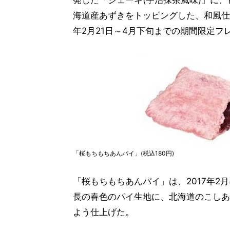
発した「シェーキ(宇治抹茶風味)」に
海道産あずきをトッピングした、和風仕立
年2月21日～4月下旬までの期間限定フ
「桜もちもちあんパイ」(税込180円)
「桜もちもちあんパイ」は、2017年
長の春色のパイ生地に、北海道のこしあ
よう仕上げた。