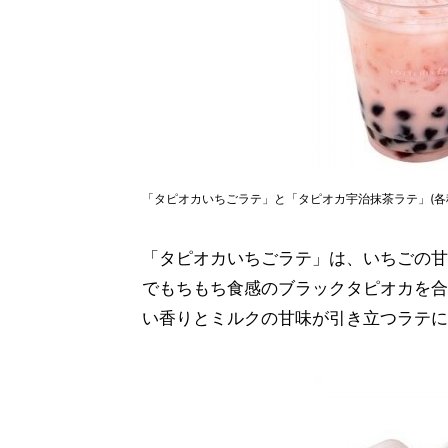
「タピオカいちごラテ」と「タピオカ宇治抹茶ラテ」(各税
「タピオカいちごラテ」は、いちごの甘
でもちもち食感のブラックタピオカを合
い香りとミルクの甘味が引き立つラテに