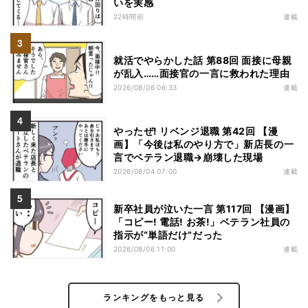
いを実感
22時間前
連載
就活でやらかした話 第88回 面接に母親
が乱入……面接官の一言に救われた理由
2026/08/06 06:33
連載
やったぜ! リベンジ退職 第42回 【漫
画】「今後は私のやり方で」新店長の一
言でベテラン退職→崩壊した現場
2026/08/04 07:00
連載
新卒社員が泣いた一言 第117回 【漫画】
「コピー! 電話! お茶!」ベテラン社員の
指示が“単語だけ”だった
2026/08/06 11:00
連載
ランキングをもっと見る