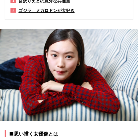
宮沢りえとの意外な共通点
1
ゴジラ、メガロドンが大好き
2
■思い描く女優像とは