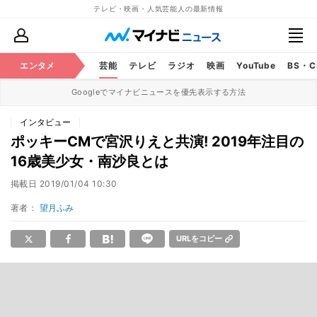
テレビ・映画・人気芸能人の最新情報
エンタメ
芸能
テレビ
ラジオ
映画
YouTube
BS・
Googleでマイナビニュースを優先表示する方法
インタビュー
ポッキーCMで宮沢りえと共演! 2019年注目の
16歳美少女・南沙良とは
掲載日
2019/01/04 10:30
著者：
望月ふみ
URLをコピー