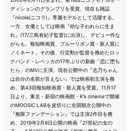
ディションのグランプリを受賞、現在も雑誌
『nicola(ニコラ)』専属モデルとして活躍する。
一方、女優としては映画『幼な子われらに生ま
れ』(17/三島有紀子監督)に出演し、デビュー作な
がらも、報知映画賞、ブルーリボン賞・新人賞に
ノミネート。その後、行定勲が監督を務めたロッ
クバンド・レベッカの17年ぶりの新曲「恋に堕ち
たら」のMVに主演、現在公開中の『志乃ちゃん
は自分の名前が言えない』では映画初主演を務
め、第43回報知映画賞・新人賞を受賞。11月17
日より、東京・新宿の映画館・K’s cinemaで開催
のMOOSIC LABを皮切りに全国順次公開中の
『無限ファンデーション』では主演2作目を務
め、2019年2月8日公開の映画『21世紀の女の