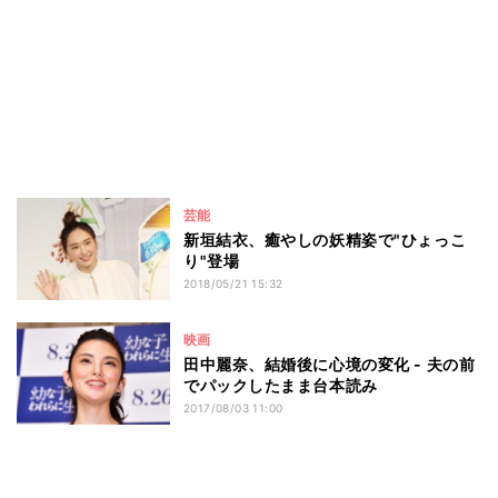
芸能
新垣結衣、癒やしの妖精姿で"ひょっこ
り"登場
2018/05/21 15:32
映画
田中麗奈、結婚後に心境の変化 - 夫の前
でパックしたまま台本読み
2017/08/03 11:00