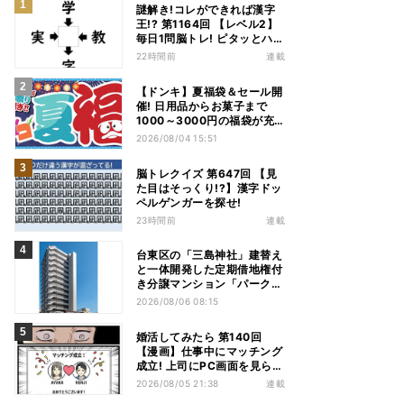
謎解き!コレができれば漢字
王!? 第1164回 【レベル2】
毎日1問脳トレ! ピタッとハマ
る漢字はどれだ?
22時間前
連載
【ドンキ】夏福袋＆セール開
催! 日用品からお菓子まで
1000～3000円の福袋が充
実、家電やアパレルなど人気
2026/08/04 15:51
商品も特価
脳トレクイズ 第647回 【見
た目はそっくり!?】漢字ドッ
ペルゲンガーを探せ!
23時間前
連載
台東区の「三島神社」建替え
と一体開発した定期借地権付
き分譲マンション「パークホ
ームズ入谷」竣工
2026/08/06 08:15
婚活してみたら 第140回
【漫画】仕事中にマッチング
成立! 上司にPC画面を見られ
た結果…
2026/08/05 21:38
連載