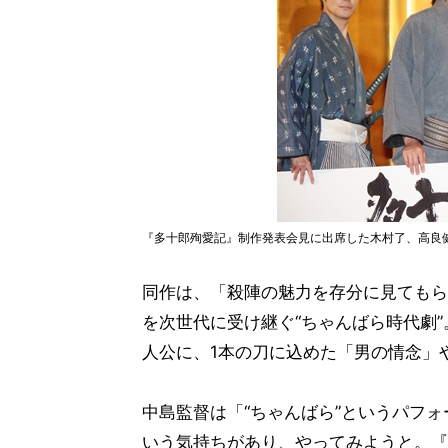
『多十郎殉愛記』制作発表会見に出席した木村了、高良健
同作は、「殺陣の魅力を存分に見てもら
を次世代に受け継ぐ“ちゃんばら時代劇
人公に、1本の刀に込めた「男の情念」
中島監督は「“ちゃんばら”というパフ
いう気持ちがあり、やってみようと。『