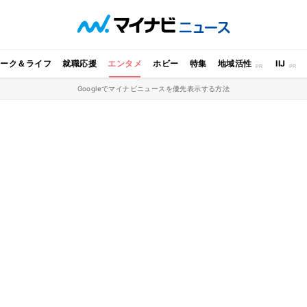
ワーク＆ライフ
就職応援
エンタメ
ホビー
特集
地域活性
IIJ
Googleでマイナビニュースを優先表示する方法