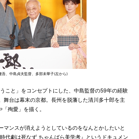
吾、中島貞夫監督、多部未華子(左から)
うこと」をコンセプトにした、中島監督の59年の経験
”。舞台は幕末の京都。長州を脱藩した清川多十郎を主
や「殉愛」を描く。
ォーマンスが消えようとしているのをなんとかしたいと
時代劇は死なず ちゃんばら美学考』というドキュメン