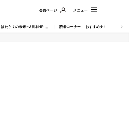
会員ページ
メニュー
はたらくの未来へ/日本HP
読者コーナー
おすすめナビ
マイナビB