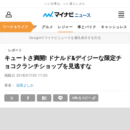
いい仕事は、いい暮らしから
暮らし
ワーク＆ライフ
ヘルスケア
グルメ
レジャー
車とバイク
キャッシュレス
Googleでマイナビニュースを優先表示する方法
レポート
キュートさ満開! ドナルド&デイジーな限定チ
ョコクランチショップを見逃すな
掲載日
2018/07/30 11:00
著者：
吉田よしか
URLをコピー