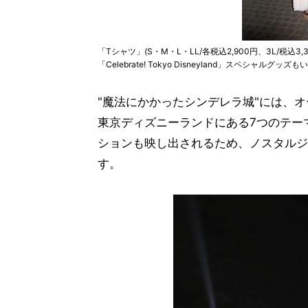
「Tシャツ」(S・M・L・LL/各税込2,900円、3L/税込
「Celebrate! Tokyo Disneyland」スペシャルグッズ
"魔法にかかったシンデレラ城"には、
東京ディズニーランドにある7つのテー
ションも映し出されるため、ノスタルジ
す。