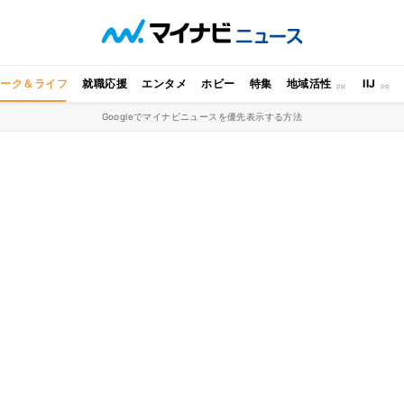
ワーク＆ライフ
就職応援
エンタメ
ホビー
特集
地域活性
IIJ
Googleでマイナビニュースを優先表示する方法