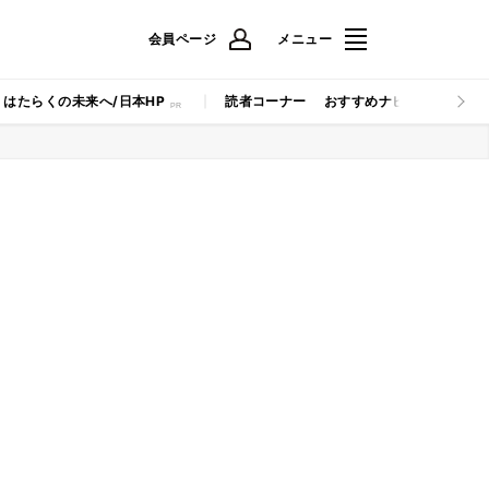
会員ページ
メニュー
はたらくの未来へ/日本HP
読者コーナー
おすすめナビ
マイナビB