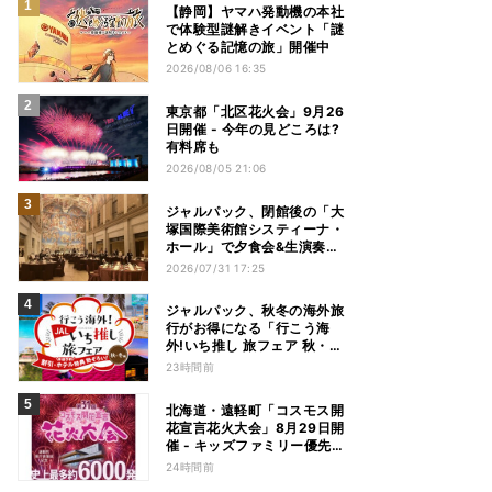
【静岡】ヤマハ発動機の本社
で体験型謎解きイベント「謎
とめぐる記憶の旅」開催中
2026/08/06 16:35
東京都「北区花火会」9月26
日開催 - 今年の見どころは?
有料席も
2026/08/05 21:06
ジャルパック、閉館後の「大
塚国際美術館システィーナ・
ホール」で夕食会&生演奏を
楽しむツアーを販売 – 徳島を
2026/07/31 17:25
巡る5つのコース
ジャルパック、秋冬の海外旅
行がお得になる「行こう海
外!いち推し 旅フェア 秋・冬
編」フェアを開催
23時間前
北海道・遠軽町「コスモス開
花宣言花火大会」8月29日開
催 - キッズファミリー優先観
覧エリアも新設
24時間前