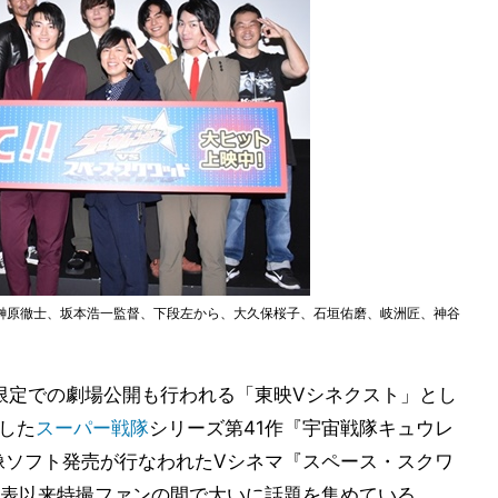
榊原徹士、坂本浩一監督、下段左から、大久保桜子、石垣佑磨、岐洲匠、神谷
期間限定での劇場公開も行われる「東映Vシネクスト」とし
了した
スーパー戦隊
シリーズ第41作『宇宙戦隊キュウレ
映像ソフト発売が行なわれたVシネマ『スペース・スクワ
表以来特撮ファンの間で大いに話題を集めている。