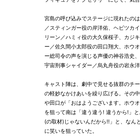
宮島の呼び込みでステージに現れたのは
／スティンガー役の岸洋佑、ヘビツカイ
リーン／ハミィ役の大久保桜子、カジキ
ー／佐久間小太郎役の田口翔大、ホウオ
ー総司令の声を演じる声優の神谷浩史、宇
宇宙刑事シャイダー／烏丸舟役の岩永洋
キャスト陣は、劇中で見せる抜群のチー
の軽妙なかけあいを繰り広げる。その中
や田口が「おはようございます。ホウオ
を狙って南は「違う違う! 違うから!」
(の取材)じゃないんだから!!」と、な
に笑いを狙っていた。