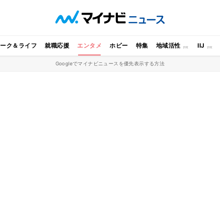
ワーク＆ライフ
就職応援
エンタメ
ホビー
特集
地域活性
IIJ
Googleでマイナビニュースを優先表示する方法