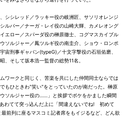
、シシレッド／ラッキー役の岐洲匠、サソリオレンジ
シルバー／ナーガ・レイ役の山崎大輝、カメレオング
イエロー／スパーダ役の榊原徹士、コグマスカイブル
ウソルジャー／鳳ツルギ役の南圭介、ショウ・ロンポ
宙刑事ギャバン(typeG)／十文字撃役の石垣佑磨、
昭、そして坂本浩一監督の総勢11名。
ムワークと同じく、苦楽を共にした仲間同士ならでは
でもひときわ"笑い"をとっていたのが南だった。榊原
ウソルジャー役の……」と挨拶でボケをかました瞬間
とあわてて突っ込んだ上に「間違えないでね! 初めて
んと最前列に座るマスコミ記者席をもイジるなど、どん欲