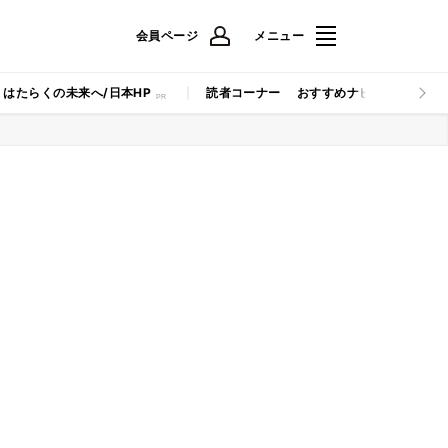
会員ページ
メニュー
はたらくの未来へ/日本HP
読者コーナー
おすすめナビ
マイナビB