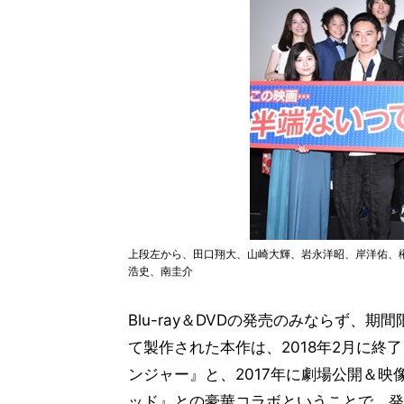
上段左から、田口翔大、山崎大輝、岩永洋昭、岸洋佑、
浩史、南圭介
Blu-ray＆DVDの発売のみならず、
て製作された本作は、2018年2月に終
ンジャー』と、2017年に劇場公開＆
ッド』との豪華コラボということで、発