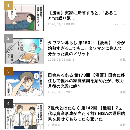
【漫画】実家に帰省すると、"あるこ
と"の繰り返し
2026/08/09 08:03
レポート
タワマン暮らし 第153回 【漫画】「外が
灼熱すぎる…でも…」タワマンに住んで
分かった夏のメリット
2026/08/09 08:15
連載
田舎あるある 第173回 【漫画】田舎に移
住して憧れの家庭菜園を始めたが、数カ
月後の光景に絶句
2026/08/08 20:15
連載
Z世代とはたらく 第142回 【漫画】Z世
代は資産形成が当たり前? NISAの運用結
果を見せてもらったら驚いた
20時間前
連載