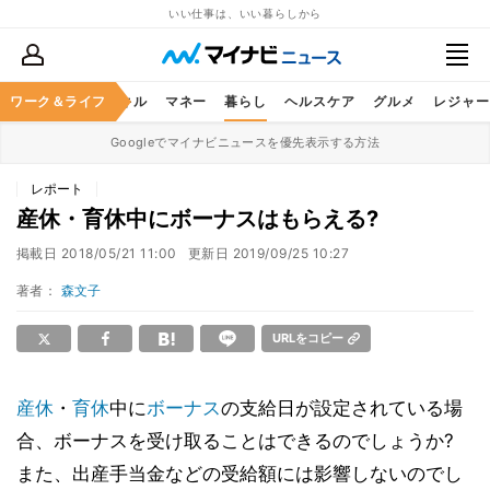
いい仕事は、いい暮らしから
ャリア
ワーク＆ライフ
ビジネススキル
マネー
暮らし
ヘルスケア
グルメ
レジャー
Googleでマイナビニュースを優先表示する方法
レポート
産休・育休中にボーナスはもらえる?
掲載日
2018/05/21 11:00
更新日
2019/09/25 10:27
著者：
森文子
URLをコピー
産休
・
育休
中に
ボーナス
の支給日が設定されている場
合、ボーナスを受け取ることはできるのでしょうか?
また、出産手当金などの受給額には影響しないのでし