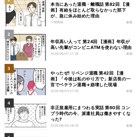
本当にあった退職・離職話 第82回 【漫
画】有給をほとんど取らなかった部下
が、急に休み始めた理由
11時間前
連載
年収高い人って 第24回 【漫画】年収が
高い先輩がコンビニATMを使わない理由
2026/08/07 21:28
連載
やったぜ! リベンジ退職 第42回 【漫
画】「今後は私のやり方で」新店長の一
言でベテラン退職→崩壊した現場
2026/08/04 07:00
連載
非正規雇用にまつわる実話 第60回 コン
プラ時代の今、派遣社員は働きやすくな
った?
2026/08/06 08:00
連載