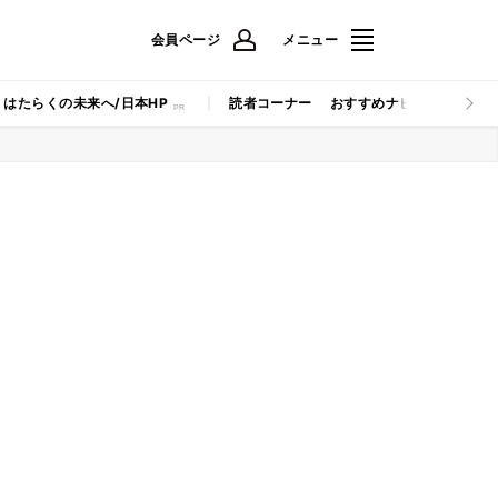
会員ページ
メニュー
はたらくの未来へ/日本HP
読者コーナー
おすすめナビ
マイナビB