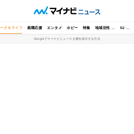
ワーク＆ライフ
就職応援
エンタメ
ホビー
特集
地域活性
IIJ
Googleでマイナビニュースを優先表示する方法