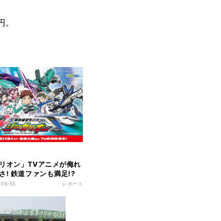
円。
リオン」TVアニメが侮れ
さ! 鉄道ファンも満足!?
 05:55
レポート