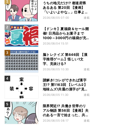
うちの地元だけ!? 都道府県
あるある 第20回 【漫画】
「いよいよやな…」仕事より
優先は当然!? 兵庫県民の“祭
2026/08/05 07:00
連載
り愛”が熱すぎた
【ドンキ】夏福袋＆セール開
催! 日用品からお菓子まで
1000～3000円の福袋が充
実、家電やアパレルなど人気
2026/08/04 15:51
商品も特価
脳トレクイズ 第646回 【漢
字推理ゲーム】怪しい1文
字、見抜ける?
2026/08/05 10:30
連載
謎解き!コレができれば漢字
王!? 第1163回 【レベル2】
地味ムズ!共通の漢字が“見え
てこない”…
2026/08/05 11:30
連載
限界間近!? 共働き世帯のリ
アル物語 第56回 【漫画】夫
のある一言で始まった、共働
き夫婦の言い合い。妻も思わ
2026/08/05 08:17
連載
ず…