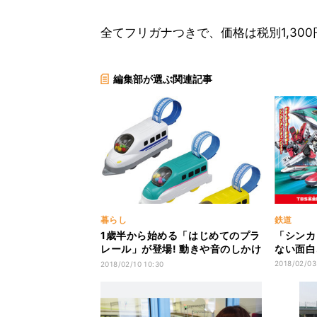
全てフリガナつきで、価格は税別1,300
編集部が選ぶ関連記事
暮らし
鉄道
1歳半から始める「はじめてのプラ
「シンカ
レール」が登場! 動きや音のしかけ
ない面白
が満載
2018/02/03
2018/02/10 10:30