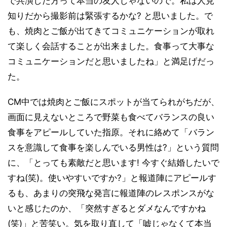
で共演した方って本当の友人じゃないので。私は人見
知りだから撮影前は緊張するかな? と思いました。で
も、焼肉とご飯が出てきてコミュニケーションが取れ
て楽しく会話することが出来ました。食事って大事な
コミュニケーションだと思いましたね」と満足げだっ
た。
CM中では焼肉とご飯にスポットが当てられがちだが、
画面に見えないところで野菜も食べてバランスの良い
食事をアピールしていた指原。それに絡めて「バラン
スを意識して食事を楽しんでいる男性は?」という質問
に、「とっても素敵だと思います! 今すぐ結婚したいで
すね(笑)。使いやすいですか?」と報道陣にアピールす
るも、あまりの突飛な発言に報道陣のレスポンスがな
いと感じたのか、「突然すぎるとダメなんですかね
(笑)」と苦笑い。気を取り直して「嘘じゃなくて本当