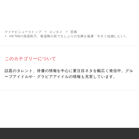
マイナビニューストップ
エンタメ
芸能
HKT48の指原莉乃、報道陣の前で久しぶりの生脚を披露「今すぐ結婚したい!」
このカテゴリーについて
話題のタレント、俳優の情報を中心に要注目ネタを幅広く発信中。グル
ープアイドルや・グラビアアイドルの情報も充実しています。