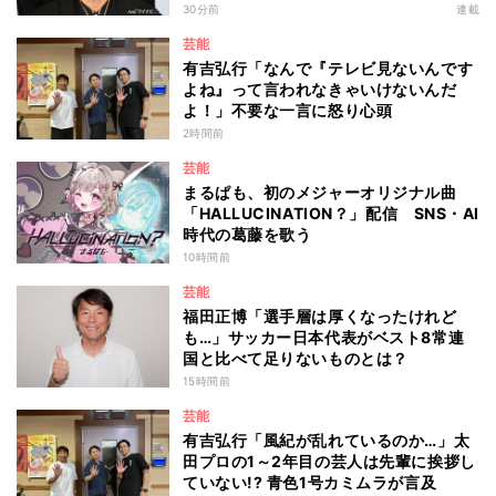
重くなる“ポイ捨て”とは 大垣優希弁護
30分前
連載
士が解説
芸能
有吉弘行「なんで『テレビ見ないんです
よね』って言われなきゃいけないんだ
よ！」不要な一言に怒り心頭
2時間前
芸能
まるぱも、初のメジャーオリジナル曲
「HALLUCINATION？」配信 SNS・AI
時代の葛藤を歌う
10時間前
芸能
福田正博「選手層は厚くなったけれど
も…」サッカー日本代表がベスト8常連
国と比べて足りないものとは？
15時間前
芸能
有吉弘行「風紀が乱れているのか…」太
田プロの1～2年目の芸人は先輩に挨拶し
ていない!? 青色1号カミムラが言及