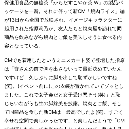
保健用食品の無糖茶『からだすこやか茶 W』の製品パ
ッケージを一新。それに伴って新CM「焼肉ライス」編
が13日から全国で放映され、イメージキャラクターに
起用された指原莉乃が、友人たちと焼肉屋を訪れて同
商品を飲みながら焼肉とご飯を美味しそうに食べる内
容となっている。
CMでも着用したというミニスカート姿で登壇した指原
は「皆さんの前で脚を出さないって最近決めていたん
ですけど、久しぶりに脚を出して恥ずかしいですね
(笑)。(イベント前に)この衣装が置かれていてゾッとし
ました。これで女子会だと女子受け悪そう(笑)」と恥
じらいながらも生の脚線美を披露。焼肉とご飯、そし
て同商品を食した新CMは「最高でしたよ(笑)。すごく
幸せな空間で楽しかったです」と楽しんだようで「CM