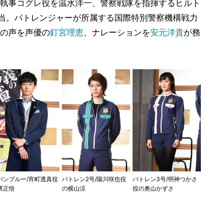
の執事コグレ役を温水洋一、警察戦隊を指揮するヒルト
担当。パトレンジャーが所属する国際特別警察機構戦力
の声を声優の
釘宮理恵
、ナレーションを
安元洋貴
が務
パンブルー/宵町透真役
パトレン2号/陽川咲也役
パトレン3号/明神つかさ
濱正悟
の横山涼
役の奥山かずさ