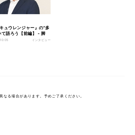
キュウレンジャー』の"多
いて語ろう【前編】 - 脚
亘宏が明かす歴代最多戦
 10:05
インタビュー
はラッキーにあり!
は異なる場合があります。予めご了承ください。