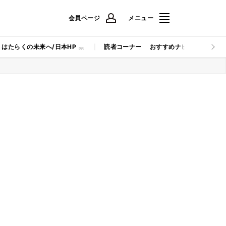
会員ページ
メニュー
はたらくの未来へ/日本HP
読者コーナー
おすすめナビ
マイナビB