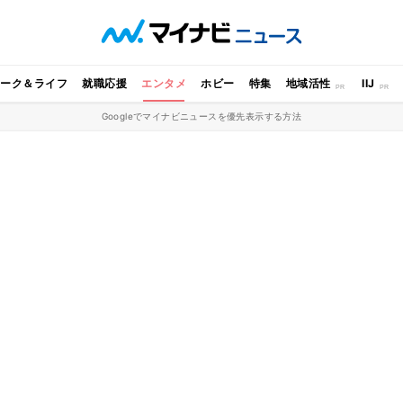
ワーク＆ライフ
就職応援
エンタメ
ホビー
特集
地域活性
IIJ
Googleでマイナビニュースを優先表示する方法