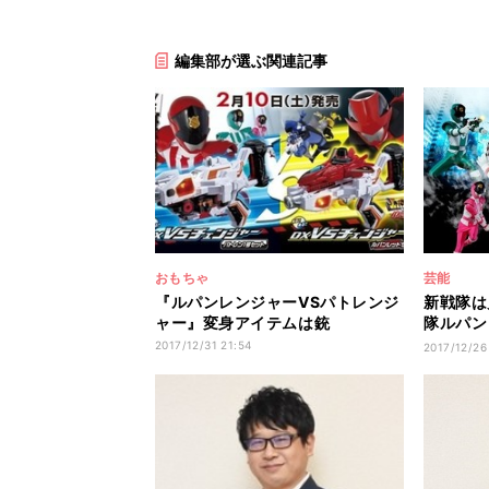
編集部が選ぶ関連記事
おもちゃ
芸能
『ルパンレンジャーVSパトレンジ
新戦隊は
ャー』変身アイテムは銃
隊ルパン
トレンジ
2017/12/31 21:54
2017/12/26