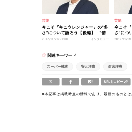
芸能
芸能
今こそ『キュウレンジャー』の"多
今こそ『
さ"について語ろう【後編】 - "情
さ"につ
けない"司令官で生きる戦士の自主
本・毛利
2017/11/26 21:00
インタビュー
2017/11/19
性
士のカギ
関連キーワード
スーパー戦隊
安元洋貴
釘宮理恵
URLをコピー
※本記事は掲載時点の情報であり、最新のものと