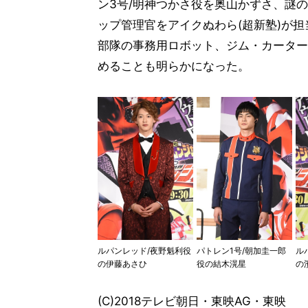
ン3号/明神つかさ役を奥山かずさ、謎
ップ管理官をアイクぬわら(超新塾)が
部隊の事務用ロボット、ジム・カーター
めることも明らかになった。
ル
ルパンレッド/夜野魁利役
パトレン1号/朝加圭一郎
の
の伊藤あさひ
役の結木滉星
(C)2018テレビ朝日・東映AG・東映