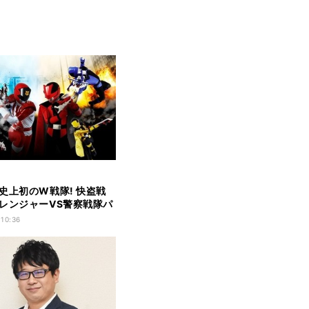
史上初のW戦隊! 快盗戦
レンジャーVS警察戦隊パ
ャー
 10:36