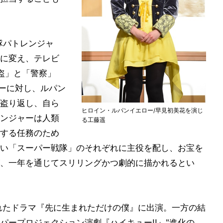
隊パトレンジャ
に変え、テレビ
盗」と「警察」
ラーに対し、ルパン
盗り返し、自ら
ヒロイン・ルパンイエロー/早見初美花を演じ
ンジャーは人類
る工藤遥
する任務のため
い「スーパー戦隊」のそれぞれに主役を配し、お宝を
、一年を通じてスリリングかつ劇的に描かれるとい
されたドラマ『先に生まれただけの僕』に出演。一方の結
パープロジェクション演劇『ハイキュー!!』"進化の