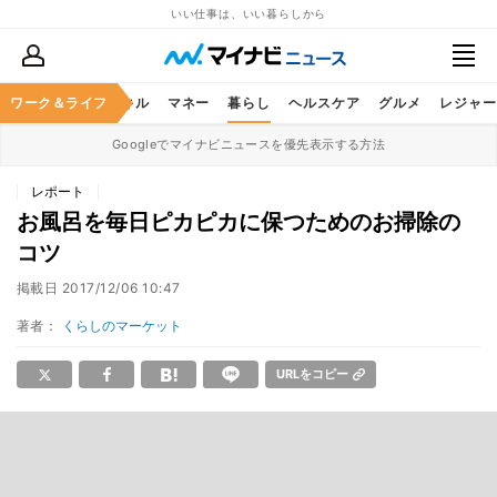
いい仕事は、いい暮らしから
ャリア
ワーク＆ライフ
ビジネススキル
マネー
暮らし
ヘルスケア
グルメ
レジャー
Googleでマイナビニュースを優先表示する方法
レポート
お風呂を毎日ピカピカに保つためのお掃除の
コツ
掲載日
2017/12/06 10:47
著者：
くらしのマーケット
URLをコピー