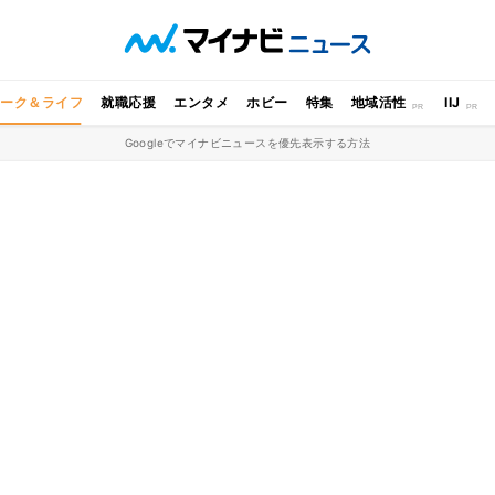
ワーク＆ライフ
就職応援
エンタメ
ホビー
特集
地域活性
IIJ
Googleでマイナビニュースを優先表示する方法