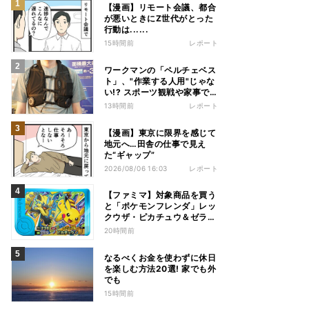
【漫画】リモート会議、都合
が悪いときにZ世代がとった
行動は......
15時間前
レポート
ワークマンの「ペルチェベス
ト」、"作業する人用"じゃな
い!? スポーツ観戦や家事で
の熱中症&冷え対策に――話
13時間前
レポート
題の商品を徹底検証
【漫画】東京に限界を感じて
地元へ…田舎の仕事で見え
た“ギャップ”
2026/08/06 16:03
レポート
【ファミマ】対象商品を買う
と「ポケモンフレンダ」レッ
クウザ・ピカチュウ＆ゼラオ
ラのスペシャルフレンダピッ
20時間前
クがもらえるキャンペーン
なるべくお金を使わずに休日
を楽しむ方法20選! 家でも外
でも
15時間前