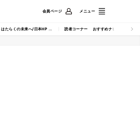
会員ページ
メニュー
はたらくの未来へ/日本HP
読者コーナー
おすすめナビ
マイナビB