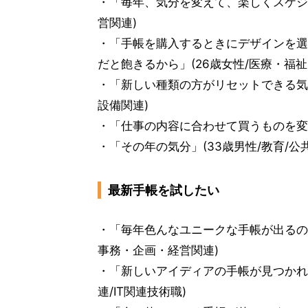
・「毎年、気分を変えて、楽しくスケジュ
営関連)
・「手帳を購入するときにデザインを選
だと飽きるから」(26歳女性/医療・福
・「新しい種類の方がリセットできる気が
設備関連)
・「仕事の内容に合わせて買うものを変え
・「その年の気分」(33歳男性/教育/公
最新手帳を試したい
・「毎年色んなユニークな手帳が出るので
事務・企画・経営関連)
・「新しいアイディアの手帳が見つかれ
連/IT関連技術職)