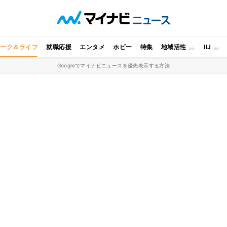
ワーク＆ライフ
就職応援
エンタメ
ホビー
特集
地域活性
IIJ
Googleでマイナビニュースを優先表示する方法