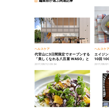
編集部が選ぶ関連記事
ヘルスケア
ヘルスケ
代官山に3日間限定でオープンする
エイジン
「美しくなれる八百屋 WASO」と
10回 
は?
目指す!
2017/09/12 09:34
2017/09/01
炒め風