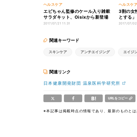
ヘルスケア
ヘルスケ
エビちゃん監修のケール入り雑穀
3割の女
サラダキット、Oisixから新登場
とする」
2017/07/21 11:31
2017/07/02
関連キーワード
スキンケア
アンチエイジング
エイジ
関連リンク
日本健康開発財団 温泉医科学研究所
URLをコピー
※本記事は掲載時点の情報であり、最新のものと