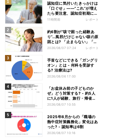
認知症に気付いたきっかけは
「口ぐせ」――“これ”が増え
たら要注意、認知症初期に見
られる「会話の特徴」とは
11時間前
レポート
約6割が“咳で困った経験あ
り”…風邪だけじゃない咳の原
因とは? 「止まらない」「眠
れない」悩みを医師が解説
2026/08/07 07:24
レポート
手首などにできる「ガングリ
オン」とは - 何科を受診す
る? 治療法は?
2026/08/06 17:00
「お盆休み前の子どものか
ぜ」どう対策する? - 約5人
に1人が経験、旅行・帰省へ
の影響も
2026/08/07 10:55
2025年6月からの「職場の
熱中症対策義務化」変化はあ
った? - 認知率は6割
2026/08/07 10:16