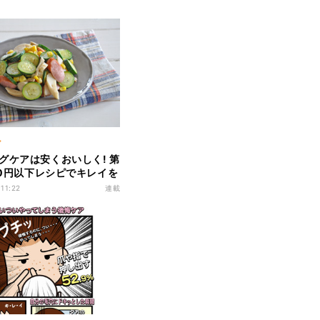
ア
グケアは安くおいしく! 第
100円以下レシピでキレイを
 エリンギとズッキーニの塩
 11:22
連載