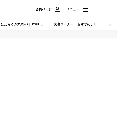
会員ページ
メニュー
はたらくの未来へ/日本HP
読者コーナー
おすすめナビ
マイナビB