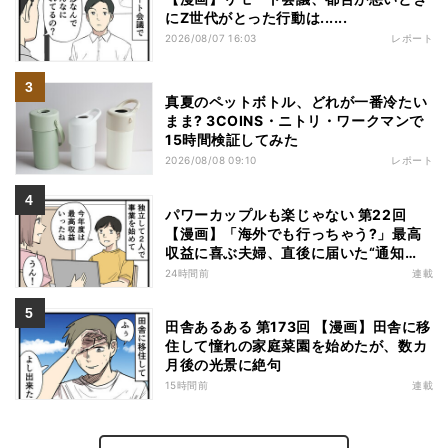
にZ世代がとった行動は......
2026/08/07 16:03
レポート
真夏のペットボトル、どれが一番冷たい
まま? 3COINS・ニトリ・ワークマンで
15時間検証してみた
2026/08/08 09:10
レポート
パワーカップルも楽じゃない 第22回
【漫画】「海外でも行っちゃう?」最高
収益に喜ぶ夫婦、直後に届いた“通知
書”で現実に戻された
24時間前
連載
田舎あるある 第173回 【漫画】田舎に移
住して憧れの家庭菜園を始めたが、数カ
月後の光景に絶句
15時間前
連載