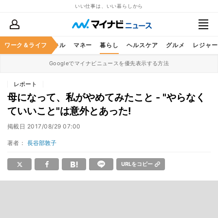
いい仕事は、いい暮らしから
ャリア
ワーク＆ライフ
ビジネススキル
マネー
暮らし
ヘルスケア
グルメ
レジャー
Googleでマイナビニュースを優先表示する方法
レポート
母になって、私がやめてみたこと - "やらなく
ていいこと"は意外とあった!
掲載日
2017/08/29 07:00
著者：
長谷部敦子
URLをコピー