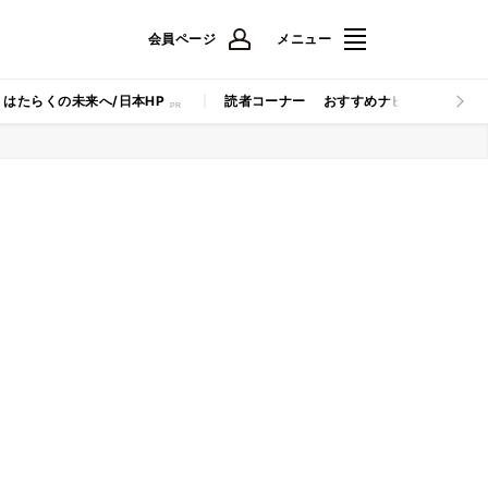
会員ページ
メニュー
はたらくの未来へ/日本HP
読者コーナー
おすすめナビ
マイナビB