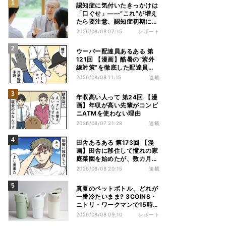
認知症に気付いたきっかけは
「口ぐせ」――“これ”が増え
たら要注意、認知症初期に見
られる「会話の特徴」とは
2026/08/08 07:15
レポート
ウーバー配達員あるある 第
121回 【漫画】酷暑の“紫外
線対策”を徹底した配達員
が、数カ月後に絶句した理由
2026/08/08 11:15
連載
年収高い人って 第24回 【漫
画】年収が高い先輩がコンビ
ニATMを使わない理由
2026/08/07 21:28
連載
田舎あるある 第173回 【漫
画】田舎に移住して憧れの家
庭菜園を始めたが、数カ月後
の光景に絶句
2026/08/08 20:15
連載
真夏のペットボトル、どれが
一番冷たいまま? 3COINS・
ニトリ・ワークマンで15時間
検証してみた
2026/08/08 09:10
レポート