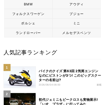
BMW
アウディ
フォルクスワーゲン
プジョー
ポルシェ
ミニ
ランドローバー
メルセデスベンツ
人気記事ランキング
バイクのクイズ 第63回 2気筒エンジン
なのにピストンが3つ! このビッグスクー
ターの名前は?
2026/08/04 08:00
連載
初代ジェミニもビークロスも実物展示!
「いすゞプラザ」に行ってみた