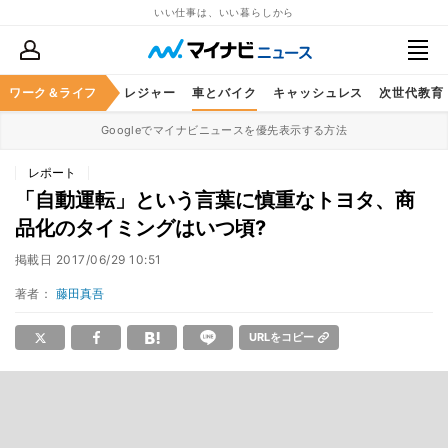
いい仕事は、いい暮らしから
ヘルスケア
ワーク＆ライフ
グルメ
レジャー
車とバイク
キャッシュレス
次世代教育
Googleでマイナビニュースを優先表示する方法
レポート
「自動運転」という言葉に慎重なトヨタ、商
品化のタイミングはいつ頃?
掲載日
2017/06/29 10:51
著者：
藤田真吾
URLをコピー