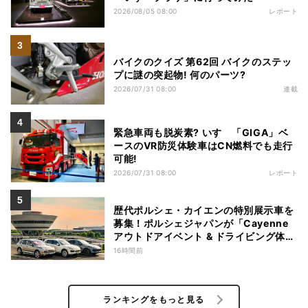
2026/08/05 08:00
レポート
バイクのクイズ 第62回 バイクのステッ
プに謎の突起物! 何のパーツ?
2026/07/31 08:00
連載
緊急車両も脱炭素? いすゞ「GIGA」ベ
ースのVR防災体験車はCN燃料でも走行
可能!
2026/07/31 08:00
レポート
歴代ポルシェ・カイエンの特別展示車を
募集！ポルシェジャパンが「Cayenne
アウトドアイベント & ドライビング体
験」を開催
16時間前
ランキングをもっと見る