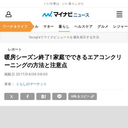
いい仕事は、いい暮らしから
ャリア
ワーク＆ライフ
ビジネススキル
マネー
暮らし
ヘルスケア
グルメ
レジャー
Googleでマイナビニュースを優先表示する方法
レポート
暖房シーズン終了! 家庭でできるエアコンクリ
ーニングの方法と注意点
掲載日
2017/04/06 06:00
著者：
くらしのマーケット
URLをコピー