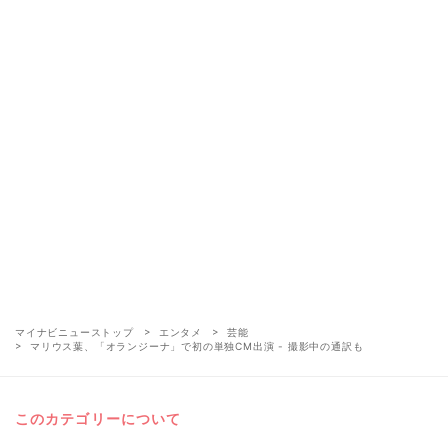
マイナビニューストップ
エンタメ
芸能
マリウス葉、「オランジーナ」で初の単独CM出演 - 撮影中の通訳も
このカテゴリーについて