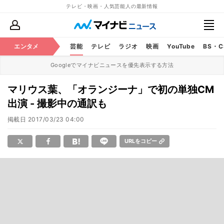
テレビ・映画・人気芸能人の最新情報
エンタメ
芸能
テレビ
ラジオ
映画
YouTube
BS・
Googleでマイナビニュースを優先表示する方法
マリウス葉、「オランジーナ」で初の単独CM
出演 - 撮影中の通訳も
掲載日
2017/03/23 04:00
URLをコピー