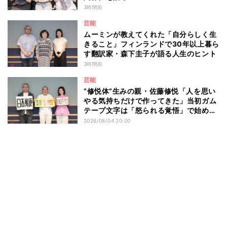
3時間前
芸能
ムーミンが教えてくれた「自分らしく生
きること」フィンランドで30年以上暮ら
す翻訳家・森下圭子が語る人生のヒント
3時間前
芸能
“修悦体”生みの親・佐藤修悦「人を思い
やる気持ちだけで作ってきた」当初ガム
テープ文字は「怒られる覚悟」で始め
た？
2026/08/04 20:00