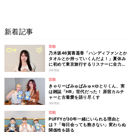
新着記事
芸能
乃木坂46賀喜遥香「ハンディファンとか
タオルとか持っていくんだよ！」夏休み
に初めて東京旅行するリスナーに全力ア
ドバイス！
2時間前
芸能
きゃりーぱみゅぱみゅ×ゆとりくん、実
は雑誌「HR」世代だった！ 原宿カルチ
ャーと古着愛を語り尽くす
3時間前
芸能
PUFFYが30年一緒にいられる理由と
は？「毎日会っても飽きない」変わらぬ
関係性を語る