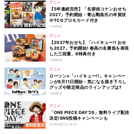
アニメ
【5年連続完売】「名探偵コナンおせち
2027」予約開始 - 青山剛昌氏の年賀状
やTCGプロモカード付き
17時間前
アニメ
【2027年おせち】「ハイキュー!! おせ
ち2027」予約開始! 春高の名勝負を表現
した三段重、6特典付き
17時間前
アニメ
ローソン×「ハイキュー!!」キャンペー
ンが8月11日開始 - 気になる描き下ろし
グッズや限定商品のラインアップは?
18時間前
アニメ
「ONE PIECE DAY’26」無料ライブ配信
決定!SNS投稿キャンペーンも
2026/08/03 16:28