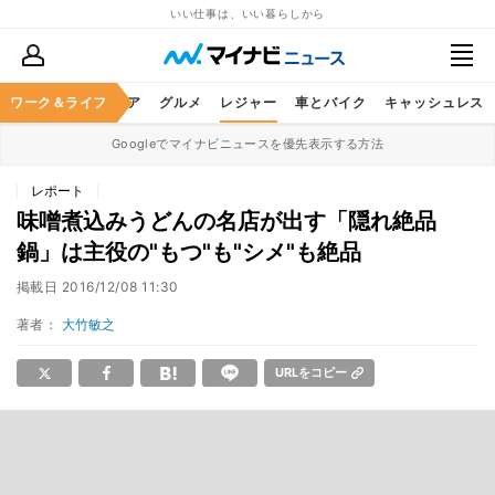
いい仕事は、いい暮らしから
暮らし
ワーク＆ライフ
ヘルスケア
グルメ
レジャー
車とバイク
キャッシュレス
Googleでマイナビニュースを優先表示する方法
レポート
味噌煮込みうどんの名店が出す「隠れ絶品
鍋」は主役の"もつ"も"シメ"も絶品
掲載日
2016/12/08 11:30
著者：
大竹敏之
URLをコピー