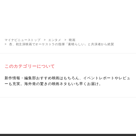
マイナビニューストップ
エンタメ
映画
杏、初主演映画でオーケストラの指揮「素晴らしい」と共演者から絶賛
このカテゴリーについて
新作情報・編集部おすすめ映画はもちろん、イベントレポートやレビュ
ーも充実。海外発の驚きの映画ネタもいち早くお届け。