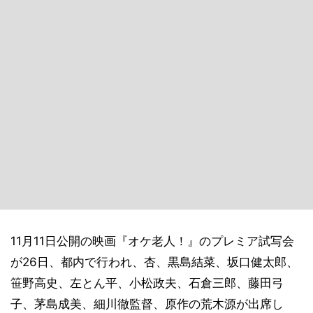
11月11日公開の映画『オケ老人！』のプレミア試写会
が26日、都内で行われ、杏、黒島結菜、坂口健太郎、
笹野高史、左とん平、小松政夫、石倉三郎、藤田弓
子、茅島成美、細川徹監督、原作の荒木源が出席し