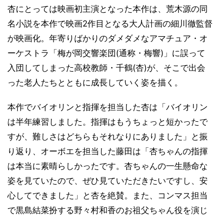
杏にとっては映画初主演となった本作は、荒木源の同
名小説を本作で映画2作目となる大人計画の細川徹監督
が映画化。年寄りばかりのダメダメなアマチュア・オ
ーケストラ「梅が岡交響楽団(通称・梅響)」に誤って
入団してしまった高校教師・千鶴(杏)が、そこで出会
った老人たちとともに成長していく姿を描く。
本作でバイオリンと指揮を担当した杏は「バイオリン
は半年練習しました。指揮はもうちょっと短かったで
すが、難しさはどちらもそれなりにありました」と振
り返り、オーボエを担当した藤田は「杏ちゃんの指揮
は本当に素晴らしかったです。杏ちゃんの一生懸命な
姿を見ていたので、ぜひ見ていただきたいですし、安
心してできました」と杏を絶賛。また、コンマス担当
で黒島結菜扮する野々村和香のお祖父ちゃん役を演じ