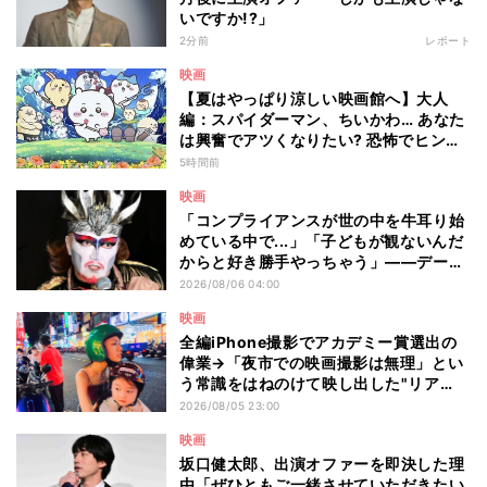
いですか!?」
2分前
レポート
映画
【夏はやっぱり涼しい映画館へ】大人
編：スパイダーマン、ちいかわ… あなた
は興奮でアツくなりたい? 恐怖でヒンヤ
リしたい? - 編集部が注目する最新映画5
5時間前
選
映画
「コンプライアンスが世の中を牛耳り始
めている中で...」「子どもが観ないんだ
からと好き勝手やっちゃう」――デーモ
ン閣下が語る映画『レディ・オア・ノッ
2026/08/06 04:00
ト2』の"狂気"とは?
映画
全編iPhone撮影でアカデミー賞選出の
偉業→「夜市での映画撮影は無理」とい
う常識をはねのけて映し出した"リア
ル"とは――ツォウ監督が語る映画『左
2026/08/05 23:00
利き少女』の舞台裏
映画
坂口健太郎、出演オファーを即決した理
由「ぜひともご一緒させていただきたい