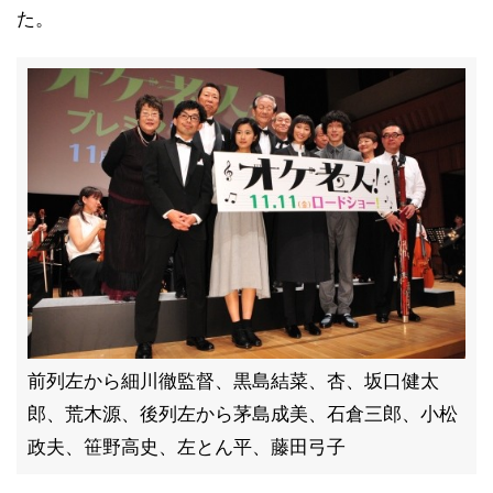
た。
前列左から細川徹監督、黒島結菜、杏、坂口健太
郎、荒木源、後列左から茅島成美、石倉三郎、小松
政夫、笹野高史、左とん平、藤田弓子